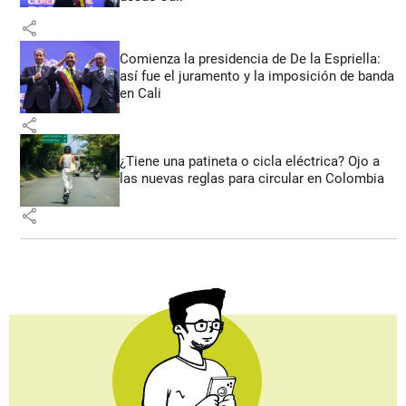
share
Comienza la presidencia de De la Espriella:
así fue el juramento y la imposición de banda
en Cali
share
¿Tiene una patineta o cicla eléctrica? Ojo a
las nuevas reglas para circular en Colombia
share