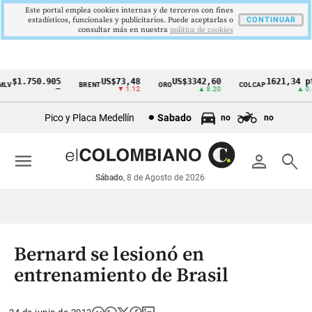
Este portal emplea cookies internas y de terceros con fines
estadísticos, funcionales y publicitarios. Puede aceptarlas o
CONTINUAR
consultar más en nuestra
politica de cookies
$1.750.905
US$73,48
US$3342,60
1621,34 pt
LV
BRENT
ORO
COLCAP
Cintillo
—
▼ 1.12
▲ 8.20
▲ 0.6
de
Pico y Placa Medellín
Sabado
no
no
indicadores
económicos
menu
person
search
Colombia
Sábado
, 8 de Agosto de 2026
Bernard se lesionó en
entrenamiento de Brasil