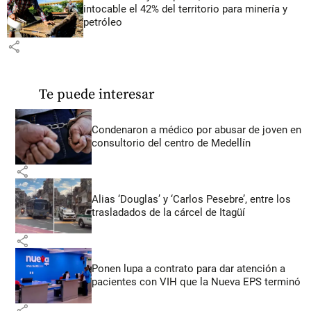
intocable el 42% del territorio para minería y
petróleo
share
Te puede interesar
Condenaron a médico por abusar de joven en
consultorio del centro de Medellín
share
Alias ‘Douglas’ y ‘Carlos Pesebre’, entre los
trasladados de la cárcel de Itagüí
share
Ponen lupa a contrato para dar atención a
pacientes con VIH que la Nueva EPS terminó
share