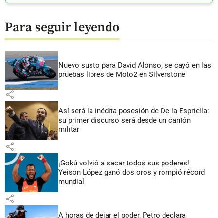
Para seguir leyendo
Nuevo susto para David Alonso, se cayó en las
pruebas libres de Moto2 en Silverstone
share
Así será la inédita posesión de De la Espriella:
su primer discurso será desde un cantón
militar
share
¡Gokú volvió a sacar todos sus poderes!
Yeison López ganó dos oros y rompió récord
mundial
share
A horas de dejar el poder, Petro declara