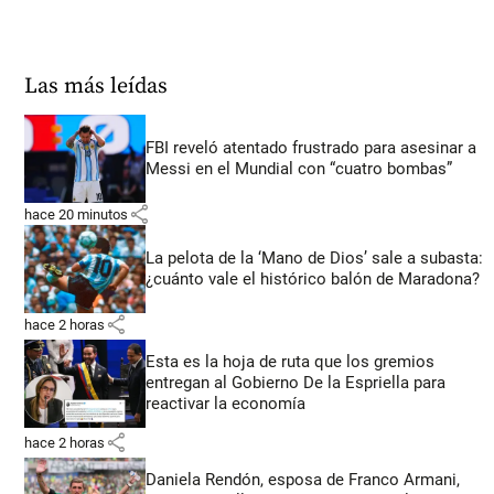
Las más leídas
FBI reveló atentado frustrado para asesinar a
Messi en el Mundial con “cuatro bombas”
share
hace 20 minutos
La pelota de la ‘Mano de Dios’ sale a subasta:
¿cuánto vale el histórico balón de Maradona?
share
hace 2 horas
Esta es la hoja de ruta que los gremios
entregan al Gobierno De la Espriella para
reactivar la economía
share
hace 2 horas
Daniela Rendón, esposa de Franco Armani,