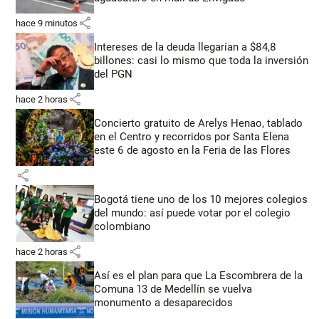
share
hace 9 minutos
Intereses de la deuda llegarían a $84,8
billones: casi lo mismo que toda la inversión
del PGN
share
hace 2 horas
Concierto gratuito de Arelys Henao, tablado
en el Centro y recorridos por Santa Elena
este 6 de agosto en la Feria de las Flores
share
Bogotá tiene uno de los 10 mejores colegios
del mundo: así puede votar por el colegio
colombiano
share
hace 2 horas
Así es el plan para que La Escombrera de la
Comuna 13 de Medellín se vuelva
monumento a desaparecidos