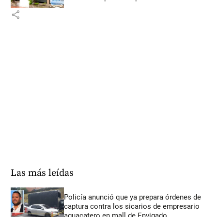
share
Las más leídas
Policía anunció que ya prepara órdenes de
captura contra los sicarios de empresario
aguacatero en mall de Envigado