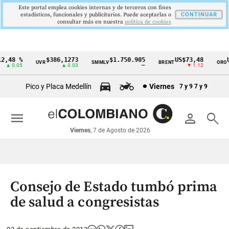
Este portal emplea cookies internas y de terceros con fines
estadísticos, funcionales y publicitarios. Puede aceptarlas o
CONTINUAR
consultar más en nuestra
politica de cookies
,48 %
$386,1273
$1.750.905
US$73,48
US
UVR
SMMLV
BRENT
ORO
Cintillo
▲ 0.05
▲ 0.03
—
▼ 1.12
de
Pico y Placa Medellín
Viernes
7 y 9
7 y 9
indicadores
económicos
menu
person
search
Colombia
Viernes
, 7 de Agosto de 2026
Consejo de Estado tumbó prima
de salud a congresistas