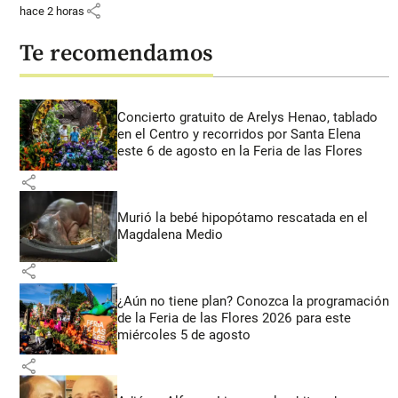
share
hace 2 horas
Te recomendamos
Concierto gratuito de Arelys Henao, tablado
en el Centro y recorridos por Santa Elena
este 6 de agosto en la Feria de las Flores
share
Murió la bebé hipopótamo rescatada en el
Magdalena Medio
share
¿Aún no tiene plan? Conozca la programación
de la Feria de las Flores 2026 para este
miércoles 5 de agosto
share