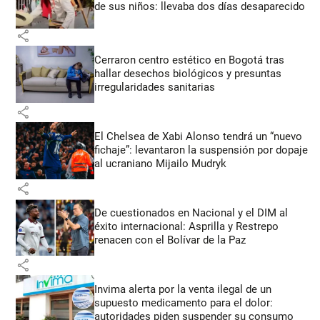
de sus niños: llevaba dos días desaparecido
share
Cerraron centro estético en Bogotá tras
hallar desechos biológicos y presuntas
irregularidades sanitarias
share
El Chelsea de Xabi Alonso tendrá un “nuevo
fichaje”: levantaron la suspensión por dopaje
al ucraniano Mijailo Mudryk
share
De cuestionados en Nacional y el DIM al
éxito internacional: Asprilla y Restrepo
renacen con el Bolívar de la Paz
share
Invima alerta por la venta ilegal de un
supuesto medicamento para el dolor:
autoridades piden suspender su consumo