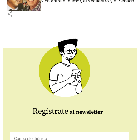
vida entre el humor, el secuestro y el Senado
share
Regístrate
al newsletter