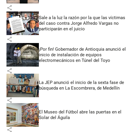
share
Sale a la luz la razón por la que las víctimas
del caso contra Jorge Alfredo Vargas no
participarán en el juicio
share
¡Por fin! Gobernador de Antioquia anunció el
inicio de instalación de equipos
electromecánicos en Túnel del Toyo
share
La JEP anunció el inicio de la sexta fase de
búsqueda en La Escombrera, de Medellín
share
El Museo del Fútbol abre las puertas en el
Solar del Águila
share