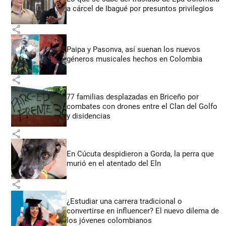
a cárcel de Ibagué por presuntos privilegios
share
Paipa y Pasonva, así suenan los nuevos
géneros musicales hechos en Colombia
share
77 familias desplazadas en Briceño por
combates con drones entre el Clan del Golfo
y disidencias
share
En Cúcuta despidieron a Gorda, la perra que
murió en el atentado del Eln
share
¿Estudiar una carrera tradicional o
convertirse en influencer? El nuevo dilema de
los jóvenes colombianos