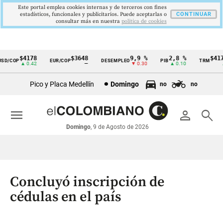
Este portal emplea cookies internas y de terceros con fines
estadísticos, funcionales y publicitarios. Puede aceptarlas o
CONTINUAR
consultar más en nuestra
politica de cookies
$4178
$3648
9,9 %
2,8 %
$4178
D/COP
EUR/COP
DESEMPLEO
PIB
TRM
Cintillo
▲ 0.42
—
▼ 0.30
▲ 0.10
▲ 
de
Pico y Placa Medellín
Domingo
no
no
indicadores
económicos
menu
person
search
Colombia
Domingo
, 9 de Agosto de 2026
Concluyó inscripción de
cédulas en el país