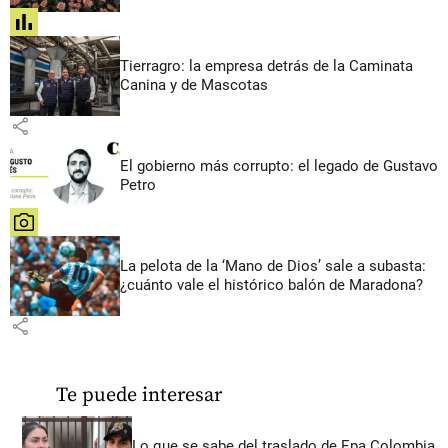
share
Tierragro: la empresa detrás de la Caminata
Canina y de Mascotas
share
El gobierno más corrupto: el legado de Gustavo
Petro
share
La pelota de la ‘Mano de Dios’ sale a subasta:
¿cuánto vale el histórico balón de Maradona?
share
Te puede interesar
Lo que se sabe del traslado de Epa Colombia