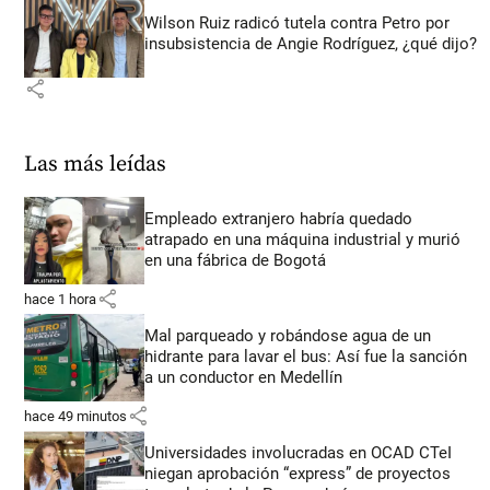
Wilson Ruiz radicó tutela contra Petro por
insubsistencia de Angie Rodríguez, ¿qué dijo?
share
Las más leídas
Empleado extranjero habría quedado
atrapado en una máquina industrial y murió
en una fábrica de Bogotá
share
hace 1 hora
Mal parqueado y robándose agua de un
hidrante para lavar el bus: Así fue la sanción
a un conductor en Medellín
share
hace 49 minutos
Universidades involucradas en OCAD CTeI
niegan aprobación “express” de proyectos