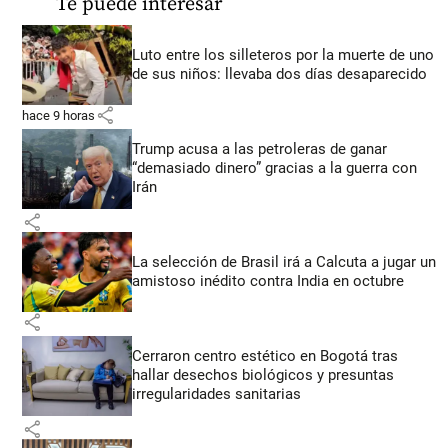
Te puede interesar
Luto entre los silleteros por la muerte de uno
de sus niños: llevaba dos días desaparecido
share
hace 9 horas
Trump acusa a las petroleras de ganar
“demasiado dinero” gracias a la guerra con
Irán
share
La selección de Brasil irá a Calcuta a jugar un
amistoso inédito contra India en octubre
share
Cerraron centro estético en Bogotá tras
hallar desechos biológicos y presuntas
irregularidades sanitarias
share