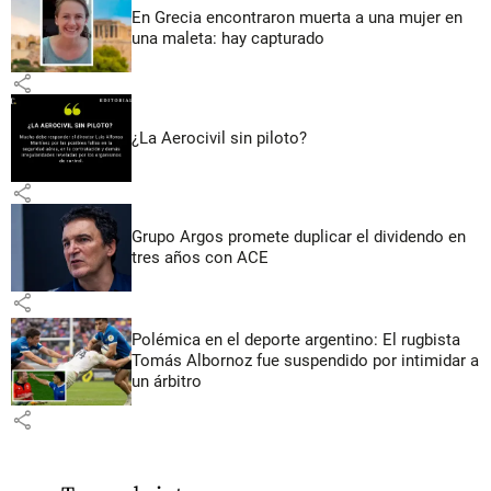
En Grecia encontraron muerta a una mujer en
una maleta: hay capturado
share
¿La Aerocivil sin piloto?
share
Grupo Argos promete duplicar el dividendo en
tres años con ACE
share
Polémica en el deporte argentino: El rugbista
Tomás Albornoz fue suspendido por intimidar a
un árbitro
share