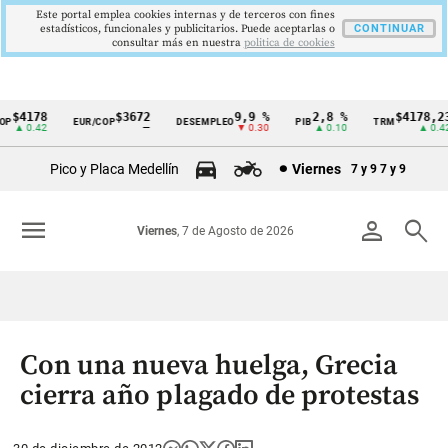
Este portal emplea cookies internas y de terceros con fines
estadísticos, funcionales y publicitarios. Puede aceptarlas o
CONTINUAR
consultar más en nuestra
politica de cookies
$4178
$3672
9,9 %
2,8 %
$4178,23
P
EUR/COP
DESEMPLEO
PIB
TRM
Cintillo
▲ 0.42
—
▼ 0.30
▲ 0.10
▲ 0.42
de
Pico y Placa Medellín
Viernes
7 y 9
7 y 9
indicadores
económicos
menu
person
search
Viernes
, 7 de Agosto de 2026
Colombia
Con una nueva huelga, Grecia
cierra año plagado de protestas