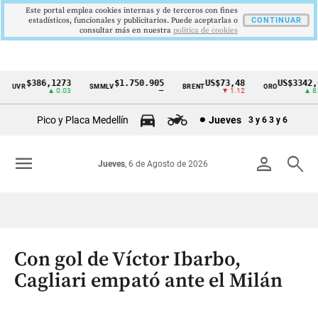
Este portal emplea cookies internas y de terceros con fines
estadísticos, funcionales y publicitarios. Puede aceptarlas o
CONTINUAR
consultar más en nuestra
politica de cookies
$386,1273
$1.750.905
US$73,48
US$3342,60
UVR
SMMLV
BRENT
ORO
Cintillo
▲ 0.03
—
▼ 1.12
▲ 8.20
de
Pico y Placa Medellín
Jueves
3 y 6
3 y 6
indicadores
económicos
menu
person
search
Jueves
, 6 de Agosto de 2026
Colombia
Con gol de Víctor Ibarbo,
Cagliari empató ante el Milán