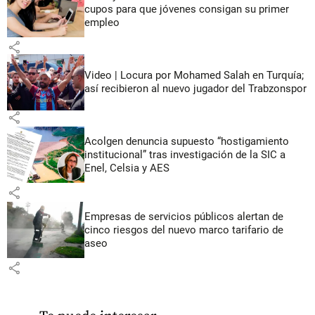
cupos para que jóvenes consigan su primer
empleo
share
Video | Locura por Mohamed Salah en Turquía;
así recibieron al nuevo jugador del Trabzonspor
share
Acolgen denuncia supuesto “hostigamiento
institucional” tras investigación de la SIC a
Enel, Celsia y AES
share
Empresas de servicios públicos alertan de
cinco riesgos del nuevo marco tarifario de
aseo
share