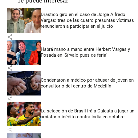
Te puede interesar
Drástico giro en el caso de Jorge Alfredo
Vargas: tres de las cuatro presuntas víctimas
renunciaron a participar en el juicio
share
Habrá mano a mano entre Herbert Vargas y
Posada en ‘Sírvalo pues de feria’
share
Condenaron a médico por abusar de joven en
consultorio del centro de Medellín
share
La selección de Brasil irá a Calcuta a jugar un
amistoso inédito contra India en octubre
share