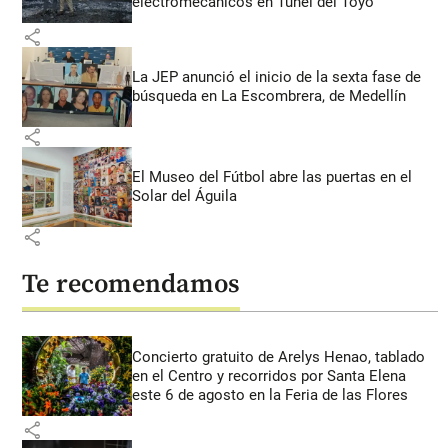
electromecánicos en Túnel del Toyo
share
La JEP anunció el inicio de la sexta fase de
búsqueda en La Escombrera, de Medellín
share
El Museo del Fútbol abre las puertas en el
Solar del Águila
share
Te recomendamos
Concierto gratuito de Arelys Henao, tablado
en el Centro y recorridos por Santa Elena
este 6 de agosto en la Feria de las Flores
share