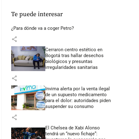
Te puede interesar
¿Para dónde va a coger Petro?
share
Cerraron centro estético en
Bogotá tras hallar desechos
biológicos y presuntas
irregularidades sanitarias
share
Invima alerta por la venta ilegal
de un supuesto medicamento
para el dolor: autoridades piden
suspender su consumo
share
El Chelsea de Xabi Alonso
tendrá un “nuevo fichaje”: