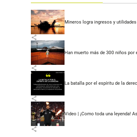
Mineros logra ingresos y utilidade
share
Han muerto más de 300 niños por 
share
La batalla por el espíritu de la dere
share
Video | ¡Como toda una leyenda! As
share