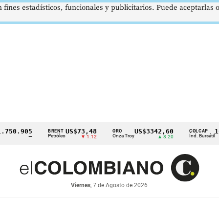
 fines estadísticos, funcionales y publicitarios. Puede aceptarlas
0.905
US$73,48
US$3342,60
1621
BRENT
ORO
COLCAP
Petróleo
Onza Troy
Índ. Bursátil
—
▼ 1.12
▲ 8.20
Viernes
, 7 de Agosto de 2026