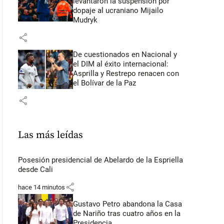
levantaron la suspensión por
dopaje al ucraniano Mijailo
Mudryk
share
De cuestionados en Nacional y
el DIM al éxito internacional:
Asprilla y Restrepo renacen con
el Bolívar de la Paz
share
Las más leídas
Posesión presidencial de Abelardo de la Espriella
desde Cali
share
hace 14 minutos
Gustavo Petro abandona la Casa
de Nariño tras cuatro años en la
Presidencia