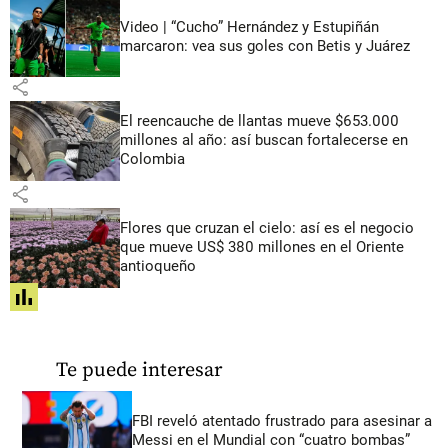
Video | “Cucho” Hernández y Estupiñán
marcaron: vea sus goles con Betis y Juárez
share
El reencauche de llantas mueve $653.000
millones al año: así buscan fortalecerse en
Colombia
share
Flores que cruzan el cielo: así es el negocio
que mueve US$ 380 millones en el Oriente
antioqueño
share
Te puede interesar
FBI reveló atentado frustrado para asesinar a
Messi en el Mundial con “cuatro bombas”