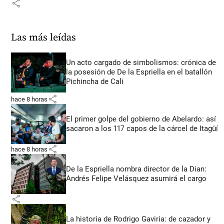
share
Las más leídas
Un acto cargado de simbolismos: crónica de
la posesión de De la Espriella en el batallón
Pichincha de Cali
share
hace 8 horas
El primer golpe del gobierno de Abelardo: así
sacaron a los 117 capos de la cárcel de Itagüí
share
hace 8 horas
De la Espriella nombra director de la Dian:
Andrés Felipe Velásquez asumirá el cargo
share
La historia de Rodrigo Gaviria: de cazador y