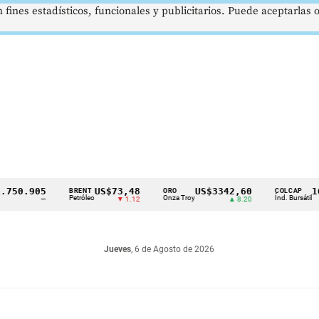
 fines estadísticos, funcionales y publicitarios. Puede aceptarlas
.905
US$73,48
US$3342,60
1621,
BRENT
ORO
COLCAP
Petróleo
Onza Troy
Índ. Bursátil
—
▼ 1.12
▲ 8.20
Jueves
, 6 de Agosto de 2026