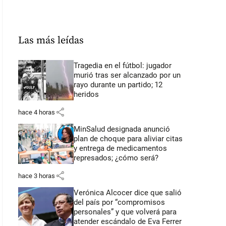
Las más leídas
Tragedia en el fútbol: jugador
murió tras ser alcanzado por un
rayo durante un partido; 12
heridos
share
hace 4 horas
MinSalud designada anunció
plan de choque para aliviar citas
y entrega de medicamentos
represados; ¿cómo será?
share
hace 3 horas
Verónica Alcocer dice que salió
del país por “compromisos
personales” y que volverá para
atender escándalo de Eva Ferrer