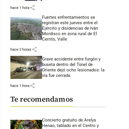
share
hace 1 hora
Fuertes enfrentamientos se
registran este jueves entre el
Ejército y disidencias de Iván
Mordisco en zona rural de El
Cerrito, Valle
share
hace 2 horas
Grave accidente entre furgón y
buseta dentro del Túnel de
Oriente dejó ocho lesionados: la
vía fue cerrada
share
hace 1 hora
Te recomendamos
Concierto gratuito de Arelys
Henao, tablado en el Centro y