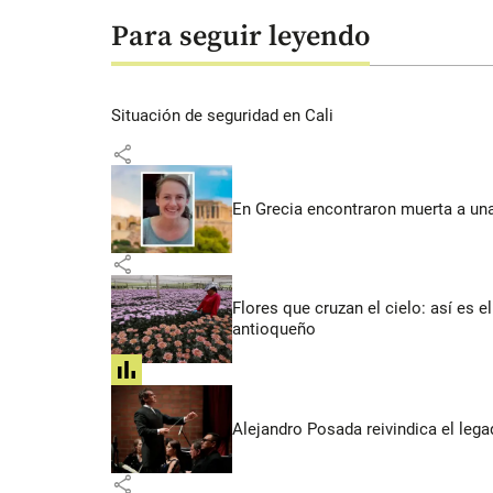
Para seguir leyendo
Situación de seguridad en Cali
share
En Grecia encontraron muerta a un
share
Flores que cruzan el cielo: así es
antioqueño
share
Alejandro Posada reivindica el lega
share