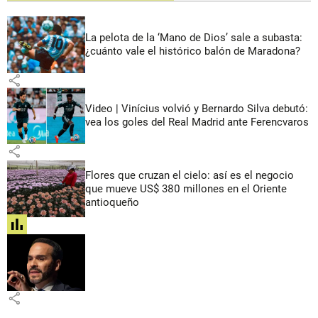
La pelota de la ‘Mano de Dios’ sale a subasta:
¿cuánto vale el histórico balón de Maradona?
share
Video | Vinícius volvió y Bernardo Silva debutó:
vea los goles del Real Madrid ante Ferencvaros
share
Flores que cruzan el cielo: así es el negocio
que mueve US$ 380 millones en el Oriente
antioqueño
share
share