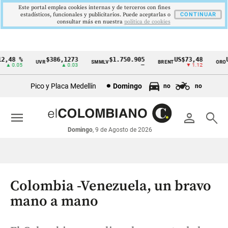
Este portal emplea cookies internas y de terceros con fines
estadísticos, funcionales y publicitarios. Puede aceptarlas o
CONTINUAR
consultar más en nuestra
politica de cookies
,48 %
$386,1273
$1.750.905
US$73,48
US
UVR
SMMLV
BRENT
ORO
Cintillo
▲ 0.05
▲ 0.03
—
▼ 1.12
de
Pico y Placa Medellín
Domingo
no
no
indicadores
económicos
menu
person
search
Colombia
Domingo
, 9 de Agosto de 2026
Colombia -Venezuela, un bravo
mano a mano