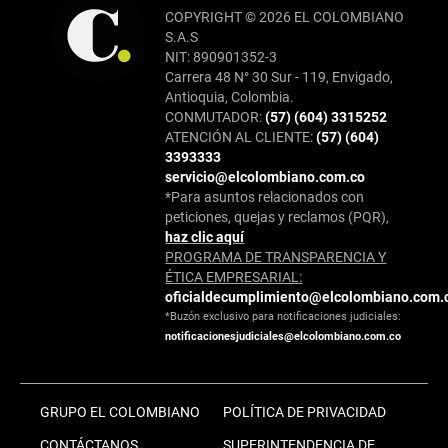
COPYRIGHT © 2026 EL COLOMBIANO
S.A.S
NIT: 890901352-3
Carrera 48 N° 30 Sur - 119, Envigado,
Antioquia, Colombia.
CONMUTADOR:
(57) (604) 3315252
ATENCIÓN AL CLIENTE:
(57) (604)
3393333
servicio@elcolombiano.com.co
*Para asuntos relacionados con
peticiones, quejas y reclamos (PQR),
haz clic aquí
PROGRAMA DE TRANSPARENCIA Y
ÉTICA EMPRESARIAL:
oficialdecumplimiento@elcolombiano.com.
*Buzón exclusivo para notificaciones judiciales:
notificacionesjudiciales@elcolombiano.com.co
GRUPO EL COLOMBIANO
POLÍTICA DE PRIVACIDAD
CONTÁCTANOS
SUPERINTENDENCIA DE