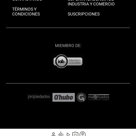
INDUSTRIA Y COMERCIO
TÉRMINOS Y
CONDICIONES
SUSCRIPCIONES
MIEMBRO DE:
person
graphic_eq
play_arrow
photo_camera
account_circle