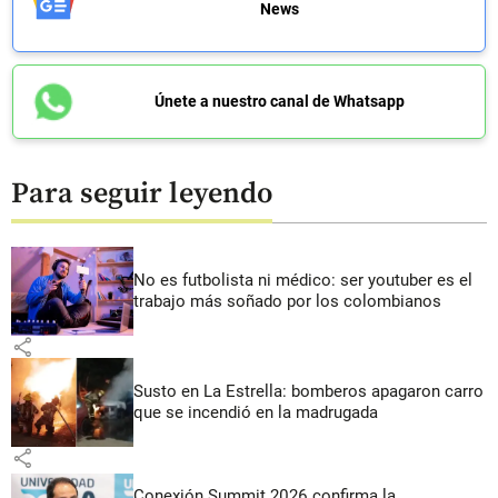
News
Únete a nuestro canal de Whatsapp
Para seguir leyendo
No es futbolista ni médico: ser youtuber es el
trabajo más soñado por los colombianos
share
Susto en La Estrella: bomberos apagaron carro
que se incendió en la madrugada
share
Conexión Summit 2026 confirma la