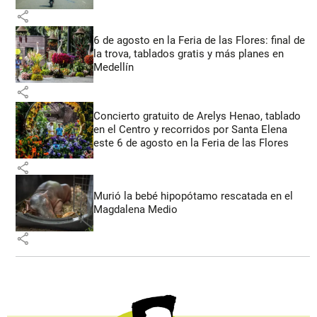
share
6 de agosto en la Feria de las Flores: final de
la trova, tablados gratis y más planes en
Medellín
share
Concierto gratuito de Arelys Henao, tablado
en el Centro y recorridos por Santa Elena
este 6 de agosto en la Feria de las Flores
share
Murió la bebé hipopótamo rescatada en el
Magdalena Medio
share