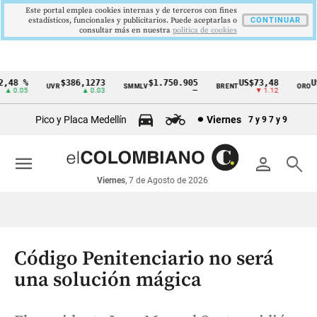
Este portal emplea cookies internas y de terceros con fines
estadísticos, funcionales y publicitarios. Puede aceptarlas o
CONTINUAR
consultar más en nuestra
politica de cookies
48 %
$386,1273
$1.750.905
US$73,48
US$
UVR
SMMLV
BRENT
ORO
Cintillo
 0.05
▲ 0.03
—
▼ 1.12
de
Pico y Placa Medellín
Viernes
7 y 9
7 y 9
indicadores
económicos
menu
person
search
Colombia
Viernes
, 7 de Agosto de 2026
Código Penitenciario no será
una solución mágica