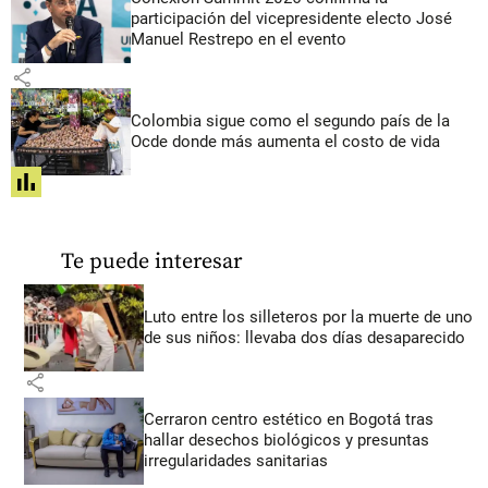
participación del vicepresidente electo José
Manuel Restrepo en el evento
share
Colombia sigue como el segundo país de la
Ocde donde más aumenta el costo de vida
share
Te puede interesar
Luto entre los silleteros por la muerte de uno
de sus niños: llevaba dos días desaparecido
share
Cerraron centro estético en Bogotá tras
hallar desechos biológicos y presuntas
irregularidades sanitarias