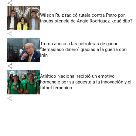
share
Wilson Ruiz radicó tutela contra Petro por
insubsistencia de Angie Rodríguez, ¿qué dijo?
share
Trump acusa a las petroleras de ganar
“demasiado dinero” gracias a la guerra con
Irán
share
Atlético Nacional recibió un emotivo
homenaje por su apuesta a la innovación y el
fútbol femenino
share