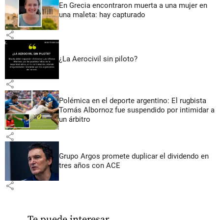
En Grecia encontraron muerta a una mujer en
una maleta: hay capturado
share
¿La Aerocivil sin piloto?
share
Polémica en el deporte argentino: El rugbista
Tomás Albornoz fue suspendido por intimidar a
un árbitro
share
Grupo Argos promete duplicar el dividendo en
tres años con ACE
share
Te puede interesar