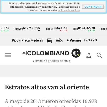
Este portal emplea cookies internas y de terceros con fines
estadísticos, funcionales y publicitarios. Puede aceptarlas o
CONTINUAR
consultar más en nuestra
politica de cookies
273
$1.750.905
US$73,48
US$3342,60
SMMLV
BRENT
ORO
COLCAP
Cintillo
0.03
—
▼ 1.12
▲ 8.20
de
Pico y Placa Medellín
Viernes
7 y 9
7 y 9
indicadores
económicos
menu
person
search
Colombia
Viernes
, 7 de Agosto de 2026
Estratos altos van al oriente
A mayo de 2013 fueron ofrecidas 16.978