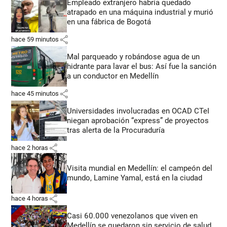
Empleado extranjero habría quedado
atrapado en una máquina industrial y murió
en una fábrica de Bogotá
share
hace 59 minutos
Mal parqueado y robándose agua de un
hidrante para lavar el bus: Así fue la sanción
a un conductor en Medellín
share
hace 45 minutos
Universidades involucradas en OCAD CTeI
niegan aprobación “express” de proyectos
tras alerta de la Procuraduría
share
hace 2 horas
Visita mundial en Medellín: el campeón del
mundo, Lamine Yamal, está en la ciudad
share
hace 4 horas
Casi 60.000 venezolanos que viven en
Medellín se quedaron sin servicio de salud