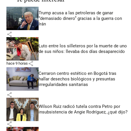
Trump acusa a las petroleras de ganar
“demasiado dinero” gracias a la guerra con
Irán
share
Luto entre los silleteros por la muerte de uno
de sus niños: llevaba dos días desaparecido
share
hace 9 horas
Cerraron centro estético en Bogotá tras
hallar desechos biológicos y presuntas
irregularidades sanitarias
share
Wilson Ruiz radicó tutela contra Petro por
insubsistencia de Angie Rodríguez, ¿qué dijo?
share