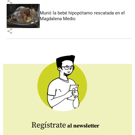
share
Murió la bebé hipopótamo rescatada en el
Magdalena Medio
share
Regístrate
al newsletter