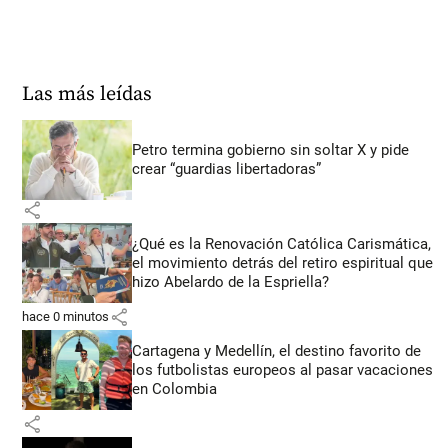
Las más leídas
Petro termina gobierno sin soltar X y pide
crear “guardias libertadoras”
share
¿Qué es la Renovación Católica Carismática,
el movimiento detrás del retiro espiritual que
hizo Abelardo de la Espriella?
share
hace 0 minutos
Cartagena y Medellín, el destino favorito de
los futbolistas europeos al pasar vacaciones
en Colombia
share