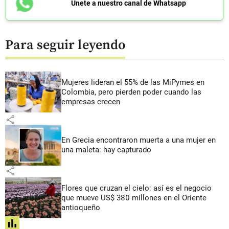
Únete a nuestro canal de Whatsapp
Para seguir leyendo
Mujeres lideran el 55% de las MiPymes en
Colombia, pero pierden poder cuando las
empresas crecen
share
En Grecia encontraron muerta a una mujer en
una maleta: hay capturado
share
Flores que cruzan el cielo: así es el negocio
que mueve US$ 380 millones en el Oriente
antioqueño
share