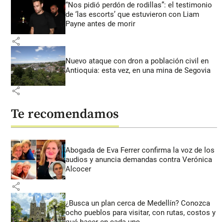
“Nos pidió perdón de rodillas”: el testimonio
de ‘las escorts’ que estuvieron con Liam
Payne antes de morir
share
Nuevo ataque con dron a población civil en
Antioquia: esta vez, en una mina de Segovia
share
Te recomendamos
Abogada de Eva Ferrer confirma la voz de los
audios y anuncia demandas contra Verónica
Alcocer
share
¿Busca un plan cerca de Medellín? Conozca
ocho pueblos para visitar, con rutas, costos y
qué hacer en cada uno