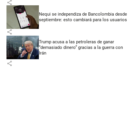
share
Nequi se independiza de Bancolombia desde
septiembre: esto cambiará para los usuarios
share
Trump acusa a las petroleras de ganar
“demasiado dinero” gracias a la guerra con
Irán
share