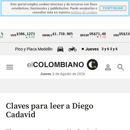
Este portal emplea cookies internas y de terceros con fines
estadísticos, funcionales y publicitarios. Puede aceptarlas o
CONTINUAR
consultar más en nuestra
politica de cookies
$386,1273
$1.750.905
US$73,48
US$3342
UVR
SMMLV
BRENT
ORO
Cintillo
▲ 0.03
—
▼ 1.12
▲ 
de
Pico y Placa Medellín
Jueves
3 y 6
3 y 6
indicadores
económicos
menu
person
search
Colombia
Jueves
, 6 de Agosto de 2026
Claves para leer a Diego
Cadavid