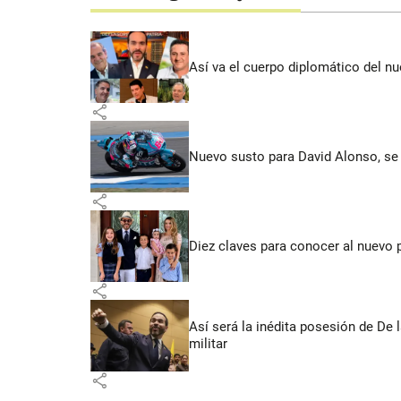
Así va el cuerpo diplomático del nu
share
Nuevo susto para David Alonso, se 
share
Diez claves para conocer al nuevo 
share
Así será la inédita posesión de De 
militar
share