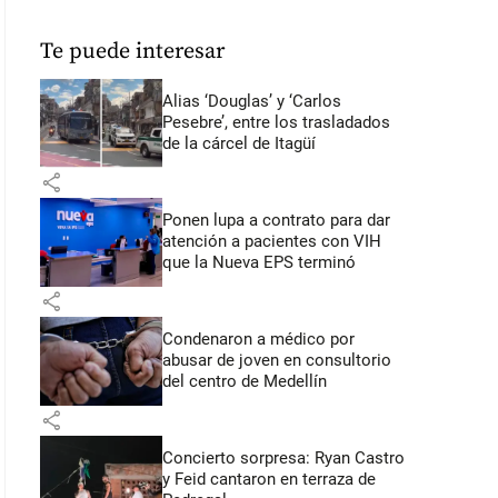
Te puede interesar
Alias ‘Douglas’ y ‘Carlos
Pesebre’, entre los trasladados
de la cárcel de Itagüí
share
Ponen lupa a contrato para dar
atención a pacientes con VIH
que la Nueva EPS terminó
share
Condenaron a médico por
abusar de joven en consultorio
del centro de Medellín
share
Concierto sorpresa: Ryan Castro
y Feid cantaron en terraza de