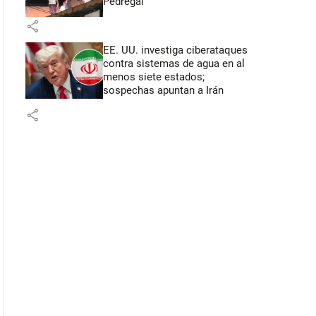
Pedregal
share
EE. UU. investiga ciberataques
contra sistemas de agua en al
menos siete estados;
sospechas apuntan a Irán
share