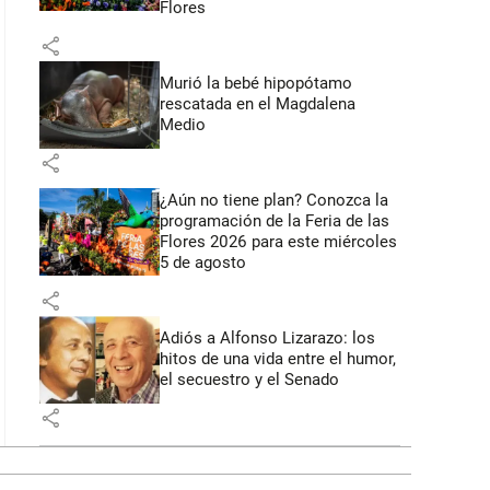
Flores
share
Murió la bebé hipopótamo
rescatada en el Magdalena
Medio
share
¿Aún no tiene plan? Conozca la
programación de la Feria de las
Flores 2026 para este miércoles
5 de agosto
share
Adiós a Alfonso Lizarazo: los
hitos de una vida entre el humor,
el secuestro y el Senado
share