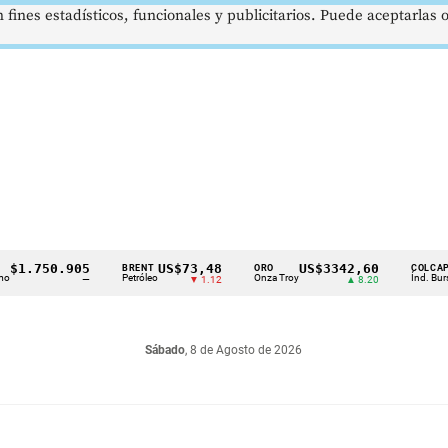
 fines estadísticos, funcionales y publicitarios. Puede aceptarlas
.750.905
US$73,48
US$3342,60
16
BRENT
ORO
COLCAP
Petróleo
Onza Troy
Índ. Bursátil
—
▼ 1.12
▲ 8.20
Sábado
, 8 de Agosto de 2026