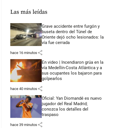
Las más leídas
Grave accidente entre furgón y
buseta dentro del Túnel de
Oriente dejó ocho lesionados: la
vía fue cerrada
share
hace 16 minutos
En video | Incendiaron grúa en la
vía Medellín-Costa Atlántica y a
sus ocupantes los bajaron para
golpearlos
share
hace 40 minutos
Oficial: Yan Diomandé es nuevo
jugador del Real Madrid;
conozca los detalles del
traspaso
share
hace 39 minutos