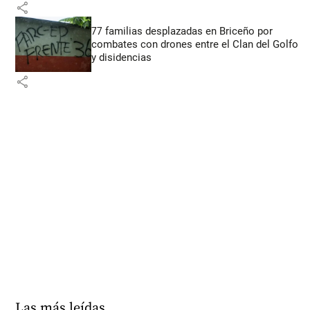
share
77 familias desplazadas en Briceño por
combates con drones entre el Clan del Golfo
y disidencias
share
Las más leídas