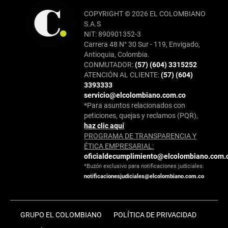
COPYRIGHT © 2026 EL COLOMBIANO
S.A.S
NIT: 890901352-3
Carrera 48 N° 30 Sur - 119, Envigado,
Antioquia, Colombia.
CONMUTADOR:
(57) (604) 3315252
ATENCIÓN AL CLIENTE:
(57) (604)
3393333
servicio@elcolombiano.com.co
*Para asuntos relacionados con
peticiones, quejas y reclamos (PQR),
haz clic aquí
PROGRAMA DE TRANSPARENCIA Y
ÉTICA EMPRESARIAL:
oficialdecumplimiento@elcolombiano.com.
*Buzón exclusivo para notificaciones judiciales:
notificacionesjudiciales@elcolombiano.com.co
GRUPO EL COLOMBIANO
POLÍTICA DE PRIVACIDAD