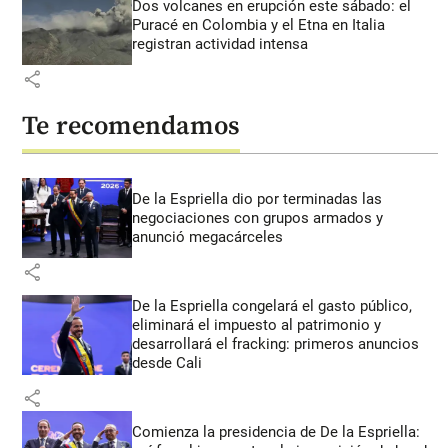
Dos volcanes en erupción este sábado: el
Puracé en Colombia y el Etna en Italia
registran actividad intensa
share
Te recomendamos
De la Espriella dio por terminadas las
negociaciones con grupos armados y
anunció megacárceles
share
De la Espriella congelará el gasto público,
eliminará el impuesto al patrimonio y
desarrollará el fracking: primeros anuncios
desde Cali
share
Comienza la presidencia de De la Espriella: