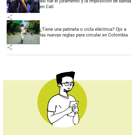
así fue el juramento y la imposición de banda
en Cali
share
¿Tiene una patineta o cicla eléctrica? Ojo a
las nuevas reglas para circular en Colombia
share