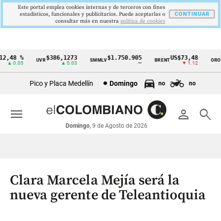
Este portal emplea cookies internas y de terceros con fines
estadísticos, funcionales y publicitarios. Puede aceptarlas o
CONTINUAR
consultar más en nuestra
politica de cookies
,48 %
$386,1273
$1.750.905
US$73,48
US
UVR
SMMLV
BRENT
ORO
Cintillo
▲ 0.05
▲ 0.03
—
▼ 1.12
de
Pico y Placa Medellín
Domingo
no
no
indicadores
económicos
menu
person
search
Colombia
Domingo
, 9 de Agosto de 2026
Clara Marcela Mejía será la
nueva gerente de Teleantioquia