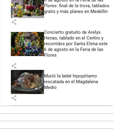
6 de agosto en la Feria de las
Flores: final de la trova, tablados
gratis y más planes en Medellín
share
Concierto gratuito de Arelys
Henao, tablado en el Centro y
recorridos por Santa Elena este
6 de agosto en la Feria de las
Flores
share
Murió la bebé hipopótamo
rescatada en el Magdalena
Medio
share