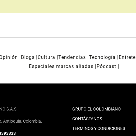
Opinión
Blogs
Cultura
Tendencias
Tecnología
Entret
Especiales marcas aliadas
Pódcast
NO S.A.S
GRUPO EL COLOMBIANO
CONTÁCTANOS
o, Antioquia, Colombia.
2
TÉRMINOS Y CONDICIONES
 3393333