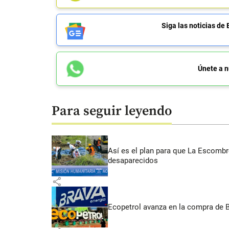
Siga las noticias 
Únete a n
Para seguir leyendo
Así es el plan para que La Escomb
desaparecidos
share
Ecopetrol avanza en la compra de B