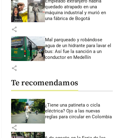
Empleado extranjero habría
quedado atrapado en una
máquina industrial y murió en
una fábrica de Bogotá
share
Mal parqueado y robándose
agua de un hidrante para lavar el
bus: Así fue la sanción a un
conductor en Medellín
share
Te recomendamos
¿Tiene una patineta o cicla
eléctrica? Ojo a las nuevas
reglas para circular en Colombia
share