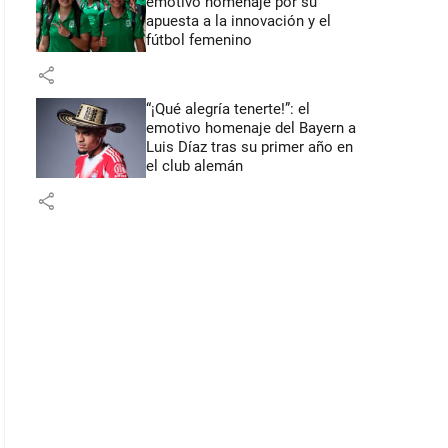
emotivo homenaje por su
apuesta a la innovación y el
fútbol femenino
share
“¡Qué alegría tenerte!”: el
emotivo homenaje del Bayern a
Luis Díaz tras su primer año en
el club alemán
share