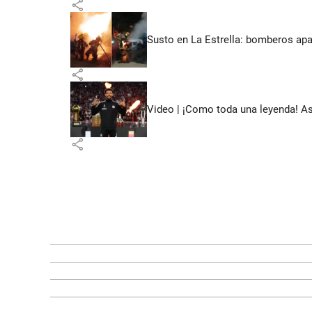
share
Susto en La Estrella: bomberos ap
share
Video | ¡Como toda una leyenda! As
share