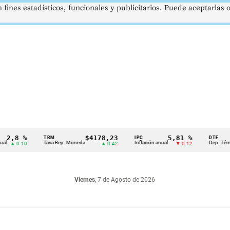
 fines estadísticos, funcionales y publicitarios. Puede aceptarlas
8 %
$4178,23
5,81 %
TRM
IPC
DTF
Tasa Rep. Moneda
Inflación anual
Dep. Término Fi
 0.10
▲ 0.42
▼ 0.12
Viernes
, 7 de Agosto de 2026