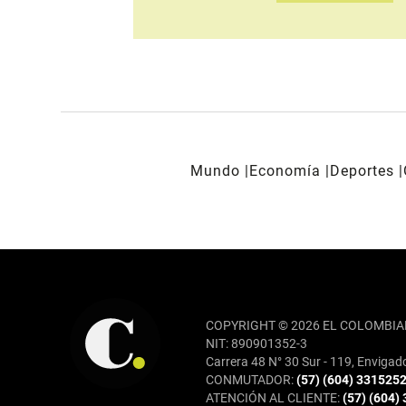
Mundo
Economía
Deportes
REDES SOCIALES
COPYRIGHT © 2026 EL COLOMBIA
NIT: 890901352-3
Carrera 48 N° 30 Sur - 119, Envigad
CONMUTADOR:
(57) (604) 331525
ATENCIÓN AL CLIENTE:
(57) (604)