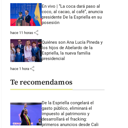
En vivo | “La coca dará paso al
coco, al cacao, al café”, anuncia
presidente De la Espriella en su
posesión
share
hace 11 horas
Quiénes son Ana Lucía Pineda y
los hijos de Abelardo de la
Espriella, la nueva familia
presidencial
share
hace 1 hora
Te recomendamos
De la Espriella congelará el
gasto público, eliminará el
impuesto al patrimonio y
desarrollará el fracking:
primeros anuncios desde Cali