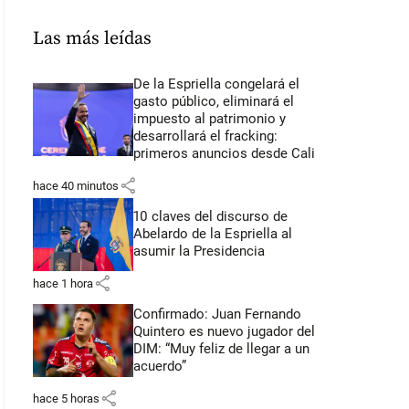
Las más leídas
De la Espriella congelará el
gasto público, eliminará el
impuesto al patrimonio y
desarrollará el fracking:
primeros anuncios desde Cali
share
hace 40 minutos
10 claves del discurso de
Abelardo de la Espriella al
asumir la Presidencia
share
hace 1 hora
Confirmado: Juan Fernando
Quintero es nuevo jugador del
DIM: “Muy feliz de llegar a un
acuerdo”
share
hace 5 horas