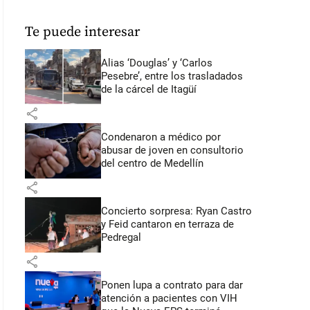
Te puede interesar
Alias ‘Douglas’ y ‘Carlos
Pesebre’, entre los trasladados
de la cárcel de Itagüí
share
Condenaron a médico por
abusar de joven en consultorio
del centro de Medellín
share
Concierto sorpresa: Ryan Castro
y Feid cantaron en terraza de
Pedregal
share
Ponen lupa a contrato para dar
atención a pacientes con VIH