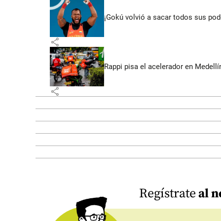
¡Gokú volvió a sacar todos sus po
share
Rappi pisa el acelerador en Medel
share
Regístrate
al n