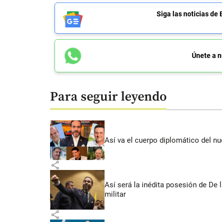
Siga las noticias 
Únete a n
Para seguir leyendo
Así va el cuerpo diplomático del nu
share
Así será la inédita posesión de De 
militar
share