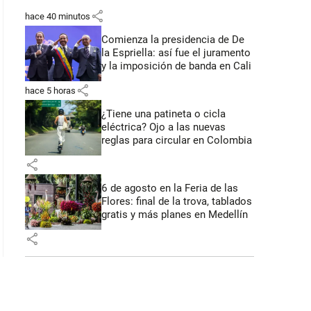
share
hace 40 minutos
Comienza la presidencia de De
la Espriella: así fue el juramento
y la imposición de banda en Cali
share
hace 5 horas
¿Tiene una patineta o cicla
eléctrica? Ojo a las nuevas
reglas para circular en Colombia
share
6 de agosto en la Feria de las
Flores: final de la trova, tablados
gratis y más planes en Medellín
share