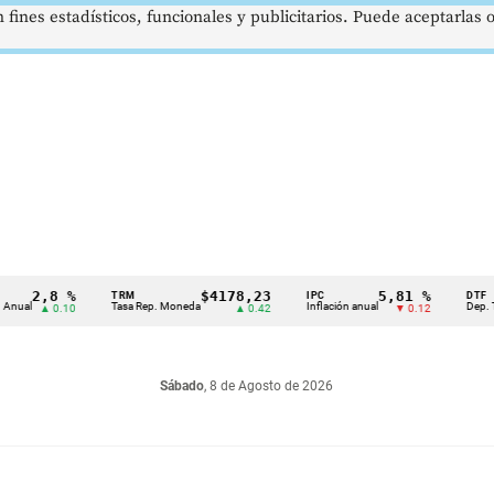
 fines estadísticos, funcionales y publicitarios. Puede aceptarlas
2,8 %
$4178,23
5,81 %
TRM
IPC
DTF
Tasa Rep. Moneda
Inflación anual
Dep. Término
▲ 0.10
▲ 0.42
▼ 0.12
Sábado
, 8 de Agosto de 2026