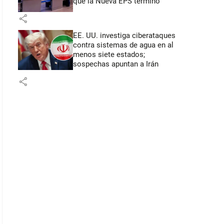
que la Nueva EPS terminó
share
EE. UU. investiga ciberataques
contra sistemas de agua en al
menos siete estados;
sospechas apuntan a Irán
share