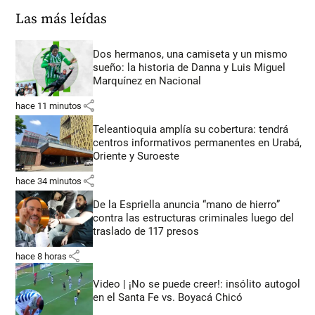
Las más leídas
Dos hermanos, una camiseta y un mismo
sueño: la historia de Danna y Luis Miguel
Marquínez en Nacional
share
hace 11 minutos
Teleantioquia amplía su cobertura: tendrá
centros informativos permanentes en Urabá,
Oriente y Suroeste
share
hace 34 minutos
De la Espriella anuncia “mano de hierro”
contra las estructuras criminales luego del
traslado de 117 presos
share
hace 8 horas
Video | ¡No se puede creer!: insólito autogol
en el Santa Fe vs. Boyacá Chicó