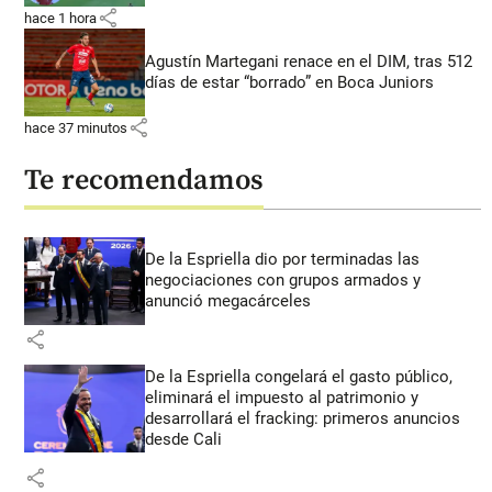
share
hace 1 hora
Agustín Martegani renace en el DIM, tras 512
días de estar “borrado” en Boca Juniors
share
hace 37 minutos
Te recomendamos
De la Espriella dio por terminadas las
negociaciones con grupos armados y
anunció megacárceles
share
De la Espriella congelará el gasto público,
eliminará el impuesto al patrimonio y
desarrollará el fracking: primeros anuncios
desde Cali
share