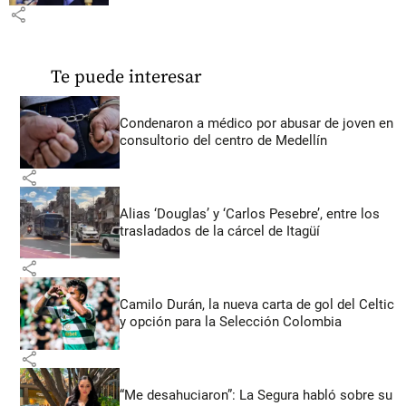
share
Te puede interesar
Condenaron a médico por abusar de joven en
consultorio del centro de Medellín
share
Alias ‘Douglas’ y ‘Carlos Pesebre’, entre los
trasladados de la cárcel de Itagüí
share
Camilo Durán, la nueva carta de gol del Celtic
y opción para la Selección Colombia
share
“Me desahuciaron”: La Segura habló sobre su