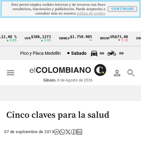
Este portal emplea cookies internas y de terceros con fines
estadísticos, funcionales y publicitarios. Puede aceptarlas o
CONTINUAR
consultar más en nuestra
politica de cookies
2,48 %
$386,1273
$1.750.905
US$73,48
U
UVR
SMMLV
BRENT
ORO
Cintillo
▲ 0.05
▲ 0.03
—
▼ 1.12
de
Pico y Placa Medellín
Sabado
no
no
indicadores
económicos
menu
person
search
Colombia
Sábado
, 8 de Agosto de 2026
Cinco claves para la salud
07 de septiembre de 2013