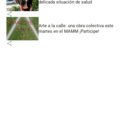
delicada situación de salud
share
Arte a la calle: una obra colectiva este
martes en el MAMM ¡Participe!
share