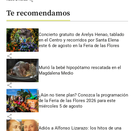
Te recomendamos
Concierto gratuito de Arelys Henao, tablado
en el Centro y recorridos por Santa Elena
este 6 de agosto en la Feria de las Flores
share
Murió la bebé hipopótamo rescatada en el
Magdalena Medio
share
¿Aún no tiene plan? Conozca la programación
de la Feria de las Flores 2026 para este
miércoles 5 de agosto
share
Adiós a Alfonso Lizarazo: los hitos de una