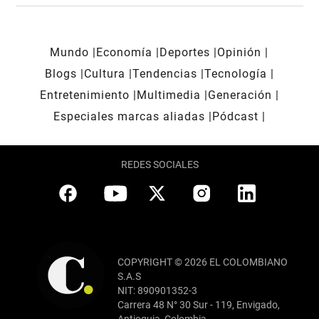
Mundo
Economía
Deportes
Opinión
Blogs
Cultura
Tendencias
Tecnología
Entretenimiento
Multimedia
Generación
Especiales marcas aliadas
Pódcast
REDES SOCIALES
COPYRIGHT © 2026 EL COLOMBIANO
S.A.S
NIT: 890901352-3
Carrera 48 N° 30 Sur - 119, Envigado,
Antioquia, Colombia.