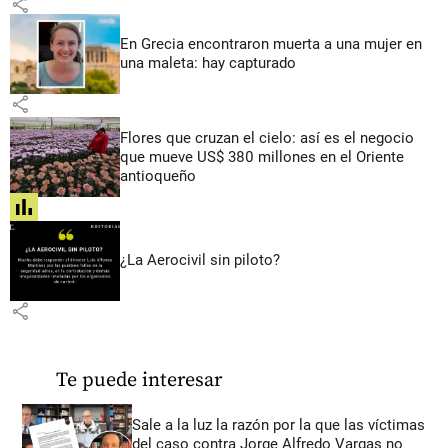
share
En Grecia encontraron muerta a una mujer en
una maleta: hay capturado
share
Flores que cruzan el cielo: así es el negocio
que mueve US$ 380 millones en el Oriente
antioqueño
share
¿La Aerocivil sin piloto?
share
Te puede interesar
Sale a la luz la razón por la que las víctimas
del caso contra Jorge Alfredo Vargas no