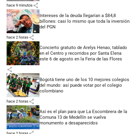
share
hace 9 minutos
Intereses de la deuda llegarían a $84,8
billones: casi lo mismo que toda la inversión
del PGN
share
hace 2 horas
Concierto gratuito de Arelys Henao, tablado
en el Centro y recorridos por Santa Elena
este 6 de agosto en la Feria de las Flores
share
Bogotá tiene uno de los 10 mejores colegios
del mundo: así puede votar por el colegio
colombiano
share
hace 2 horas
Así es el plan para que La Escombrera de la
Comuna 13 de Medellín se vuelva
monumento a desaparecidos
share
hace 2 horas