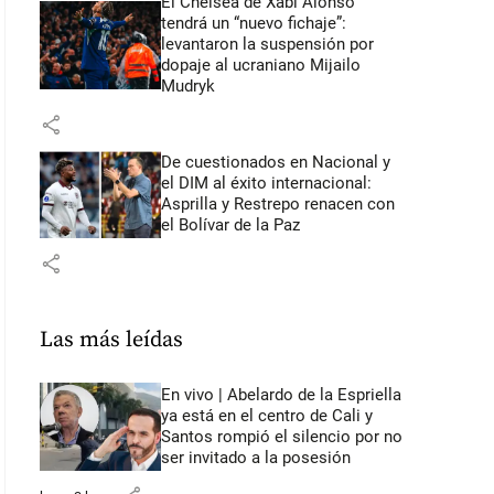
El Chelsea de Xabi Alonso
tendrá un “nuevo fichaje”:
levantaron la suspensión por
dopaje al ucraniano Mijailo
Mudryk
share
De cuestionados en Nacional y
el DIM al éxito internacional:
Asprilla y Restrepo renacen con
el Bolívar de la Paz
share
Las más leídas
En vivo | Abelardo de la Espriella
ya está en el centro de Cali y
Santos rompió el silencio por no
ser invitado a la posesión