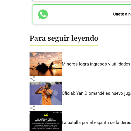
Únete a n
Para seguir leyendo
Mineros logra ingresos y utilidade
share
Oficial: Yan Diomandé es nuevo jug
share
La batalla por el espíritu de la dere