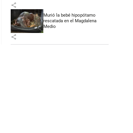
share
Murió la bebé hipopótamo
rescatada en el Magdalena
Medio
share