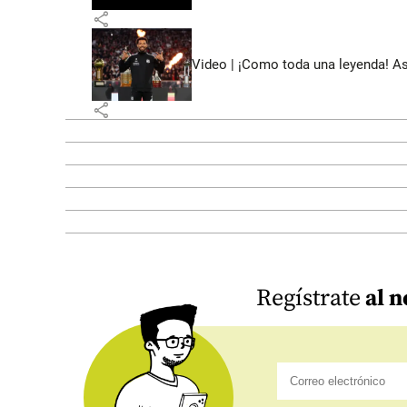
share
Video | ¡Como toda una leyenda! As
share
Regístrate
al n