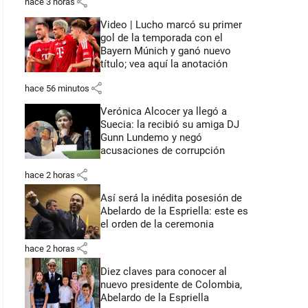
share
hace 3 horas
Video | Lucho marcó su primer
gol de la temporada con el
Bayern Múnich y ganó nuevo
título; vea aquí la anotación
share
hace 56 minutos
Verónica Alcocer ya llegó a
Suecia: la recibió su amiga DJ
Gunn Lundemo y negó
acusaciones de corrupción
share
hace 2 horas
Así será la inédita posesión de
Abelardo de la Espriella: este es
el orden de la ceremonia
share
hace 2 horas
Diez claves para conocer al
nuevo presidente de Colombia,
Abelardo de la Espriella