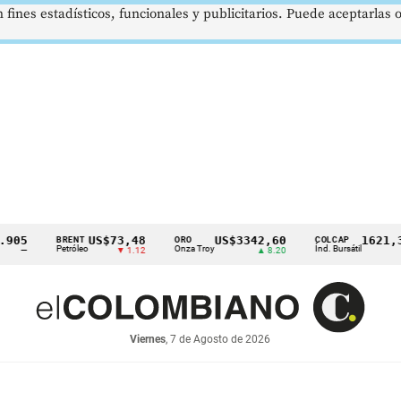
 fines estadísticos, funcionales y publicitarios. Puede aceptarlas
US$73,48
US$3342,60
1621,34 p
BRENT
ORO
COLCAP
Petróleo
Onza Troy
Índ. Bursátil
▼ 1.12
▲ 8.20
▲ 0.
Viernes
, 7 de Agosto de 2026