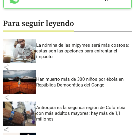
Para seguir leyendo
La nómina de las mipymes será más costosa:
estas son las opciones para enfrentar el
impacto
share
Han muerto más de 300 niños por ébola en
República Democrática del Congo
share
Antioquia es la segunda región de Colombia
con más adultos mayores: hay más de 1,1
millones
share