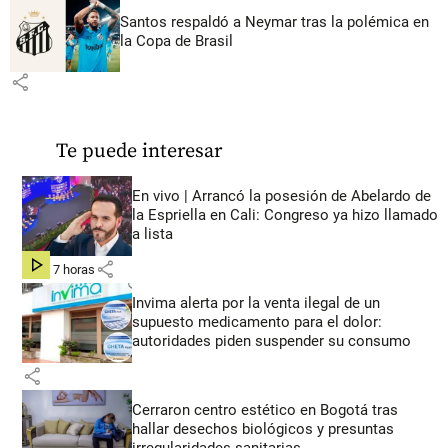
Santos respaldó a Neymar tras la polémica en
la Copa de Brasil
share
Te puede interesar
En vivo | Arrancó la posesión de Abelardo de
la Espriella en Cali: Congreso ya hizo llamado
a lista
share
hace 7 horas
Invima alerta por la venta ilegal de un
supuesto medicamento para el dolor:
autoridades piden suspender su consumo
share
Cerraron centro estético en Bogotá tras
hallar desechos biológicos y presuntas