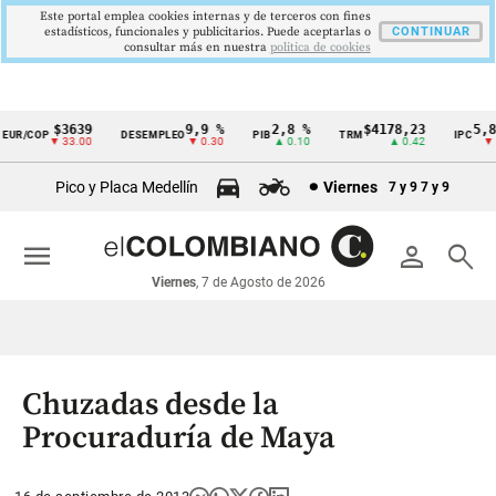
Este portal emplea cookies internas y de terceros con fines
estadísticos, funcionales y publicitarios. Puede aceptarlas o
CONTINUAR
consultar más en nuestra
politica de cookies
$3639
9,9 %
2,8 %
$4178,23
5,81
UR/COP
DESEMPLEO
PIB
TRM
IPC
Cintillo
▼ 33.00
▼ 0.30
▲ 0.10
▲ 0.42
▼ 0.
de
Pico y Placa Medellín
Viernes
7 y 9
7 y 9
indicadores
económicos
menu
person
search
Colombia
Viernes
, 7 de Agosto de 2026
Chuzadas desde la
Procuraduría de Maya