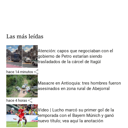
Las más leídas
Atención: capos que negociaban con el
gobierno de Petro estarían siendo
trasladados de la cárcel de Itagüí
share
hace 14 minutos
Masacre en Antioquia: tres hombres fueron
asesinados en zona rural de Abejorral
share
hace 4 horas
Video | Lucho marcó su primer gol de la
temporada con el Bayern Múnich y ganó
nuevo título; vea aquí la anotación