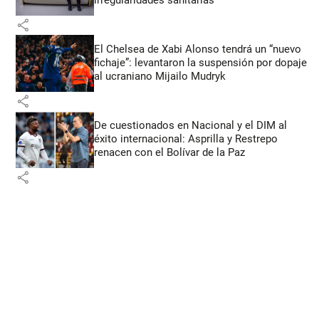
irregularidades sanitarias
share
El Chelsea de Xabi Alonso tendrá un “nuevo
fichaje”: levantaron la suspensión por dopaje
al ucraniano Mijailo Mudryk
share
De cuestionados en Nacional y el DIM al
éxito internacional: Asprilla y Restrepo
renacen con el Bolívar de la Paz
share