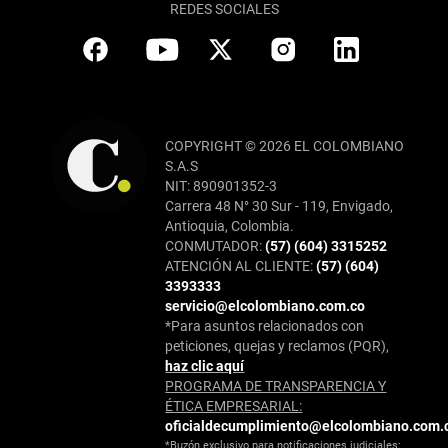
REDES SOCIALES
COPYRIGHT © 2026 EL COLOMBIANO
S.A.S
NIT: 890901352-3
Carrera 48 N° 30 Sur - 119, Envigado,
Antioquia, Colombia.
CONMUTADOR:
(57) (604) 3315252
ATENCIÓN AL CLIENTE:
(57) (604)
3393333
servicio@elcolombiano.com.co
*Para asuntos relacionados con
peticiones, quejas y reclamos (PQR),
haz clic aquí
PROGRAMA DE TRANSPARENCIA Y
ÉTICA EMPRESARIAL:
oficialdecumplimiento@elcolombiano.com.
*Buzón exclusivo para notificaciones judiciales: