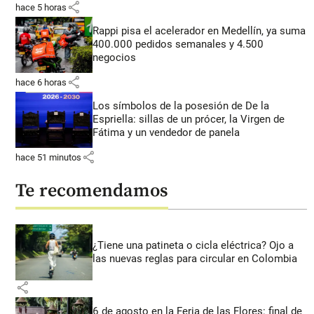
share
hace 5 horas
Rappi pisa el acelerador en Medellín, ya suma
400.000 pedidos semanales y 4.500
negocios
share
hace 6 horas
Los símbolos de la posesión de De la
Espriella: sillas de un prócer, la Virgen de
Fátima y un vendedor de panela
share
hace 51 minutos
Te recomendamos
¿Tiene una patineta o cicla eléctrica? Ojo a
las nuevas reglas para circular en Colombia
share
6 de agosto en la Feria de las Flores: final de