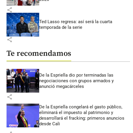
share
Ted Lasso regresa: así será la cuarta
temporada de la serie
share
Te recomendamos
De la Espriella dio por terminadas las
negociaciones con grupos armados y
anunció megacárceles
share
De la Espriella congelará el gasto público,
eliminará el impuesto al patrimonio y
desarrollará el fracking: primeros anuncios
desde Cali