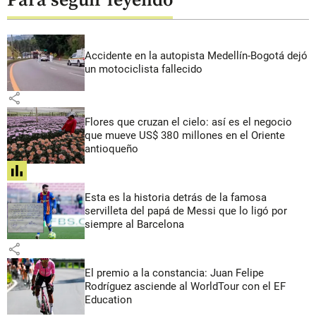
Para seguir leyendo
Accidente en la autopista Medellín-Bogotá dejó
un motociclista fallecido
share
Flores que cruzan el cielo: así es el negocio
que mueve US$ 380 millones en el Oriente
antioqueño
share
Esta es la historia detrás de la famosa
servilleta del papá de Messi que lo ligó por
siempre al Barcelona
share
El premio a la constancia: Juan Felipe
Rodríguez asciende al WorldTour con el EF
Education