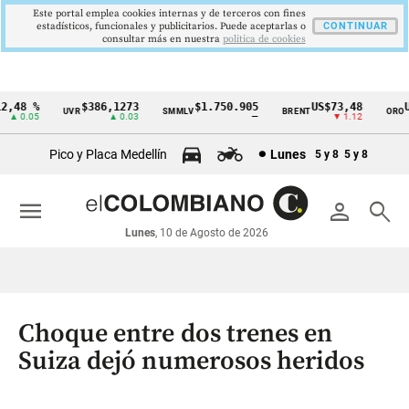
Este portal emplea cookies internas y de terceros con fines
estadísticos, funcionales y publicitarios. Puede aceptarlas o
CONTINUAR
consultar más en nuestra
politica de cookies
,48 %
$386,1273
$1.750.905
US$73,48
US
UVR
SMMLV
BRENT
ORO
Cintillo
▲ 0.05
▲ 0.03
—
▼ 1.12
de
Pico y Placa Medellín
Lunes
5 y 8
5 y 8
indicadores
económicos
menu
person
search
Colombia
Lunes
, 10 de Agosto de 2026
Choque entre dos trenes en
Suiza dejó numerosos heridos