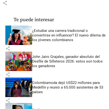
share
Te puede interesar
¿Estudiar una carrera tradicional o
convertirse en influencer? El nuevo dilema de
los jóvenes colombianos
share
John Jairo Grajales, ganador absoluto del
Desfile de Silleteros 2026: estos son todos
los ganadores
share
Colombiamoda dejó US$22 millones para
Medellín y reunió a 65.000 asistentes de 53
países
share