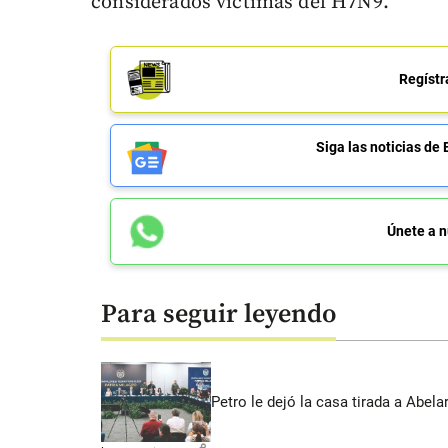
considerados víctimas del H7N9.
Regístr
Siga las noticias 
Únete a n
Para seguir leyendo
Petro le dejó la casa tirada a Abe