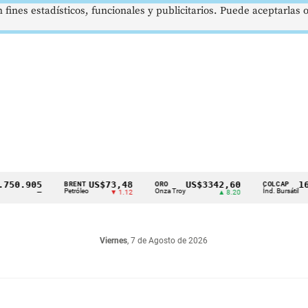
 fines estadísticos, funcionales y publicitarios. Puede aceptarlas
.905
US$73,48
US$3342,60
1621,
BRENT
ORO
COLCAP
Petróleo
Onza Troy
Índ. Bursátil
—
▼ 1.12
▲ 8.20
Viernes
, 7 de Agosto de 2026