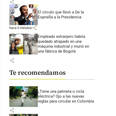
share
El círculo que llevó a De la
Espriella a la Presidencia
share
hace 0 minutos
Empleado extranjero habría
quedado atrapado en una
máquina industrial y murió en
una fábrica de Bogotá
share
Te recomendamos
¿Tiene una patineta o cicla
eléctrica? Ojo a las nuevas
reglas para circular en Colombia
share