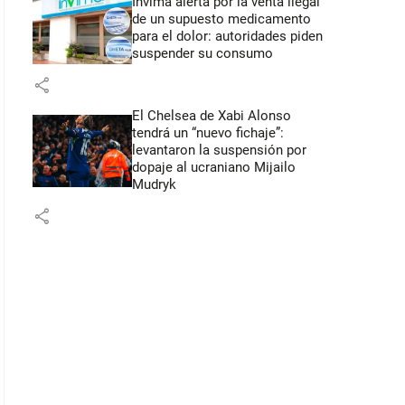
Invima alerta por la venta ilegal
de un supuesto medicamento
para el dolor: autoridades piden
suspender su consumo
share
El Chelsea de Xabi Alonso
tendrá un “nuevo fichaje”:
levantaron la suspensión por
dopaje al ucraniano Mijailo
Mudryk
share