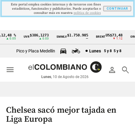
Este portal emplea cookies internas y de terceros con fines
estadísticos, funcionales y publicitarios. Puede aceptarlas o
CONTINUAR
consultar más en nuestra
politica de cookies
2,48 %
$386,1273
$1.750.905
US$73,48
U
UVR
SMMLV
BRENT
ORO
Cintillo
▲ 0.05
▲ 0.03
—
▼ 1.12
de
Pico y Placa Medellín
Lunes
5 y 8
5 y 8
indicadores
económicos
menu
person
search
Colombia
Lunes
, 10 de Agosto de 2026
Chelsea sacó mejor tajada en
Liga Europa