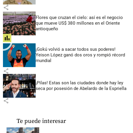
share
Flores que cruzan el cielo: así es el negocio
que mueve US$ 380 millones en el Oriente
antioqueño
share
¡Gokú volvió a sacar todos sus poderes!
Yeison López ganó dos oros y rompió récord
mundial
share
¡Pilas! Estas son las ciudades donde hay ley
seca por posesión de Abelardo de la Espriella
share
Te puede interesar