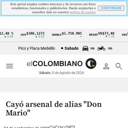
Este portal emplea cookies internas y de terceros con fines
estadísticos, funcionales y publicitarios. Puede aceptarlas o
CONTINUAR
consultar más en nuestra
politica de cookies
,48 %
$386,1273
$1.750.905
US$73,48
U
UVR
SMMLV
BRENT
ORO
Cintillo
▲ 0.05
▲ 0.03
—
▼ 1.12
de
Pico y Placa Medellín
Sabado
no
no
indicadores
económicos
menu
person
search
Colombia
Sábado
, 8 de Agosto de 2026
Cayó arsenal de alias "Don
Mario"