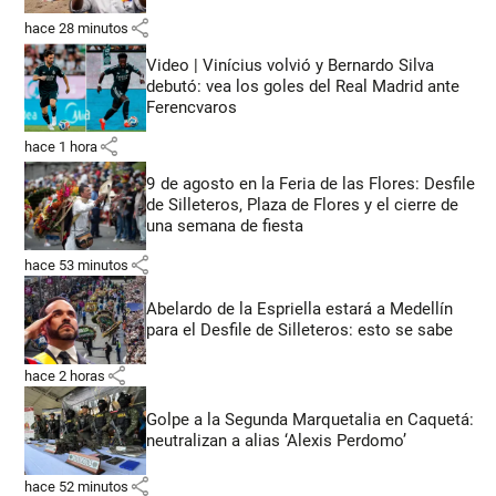
share
hace 28 minutos
Video | Vinícius volvió y Bernardo Silva
debutó: vea los goles del Real Madrid ante
Ferencvaros
share
hace 1 hora
9 de agosto en la Feria de las Flores: Desfile
de Silleteros, Plaza de Flores y el cierre de
una semana de fiesta
share
hace 53 minutos
Abelardo de la Espriella estará a Medellín
para el Desfile de Silleteros: esto se sabe
share
hace 2 horas
Golpe a la Segunda Marquetalia en Caquetá:
neutralizan a alias ‘Alexis Perdomo’
share
hace 52 minutos