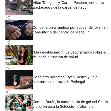
Alias ‘Douglas’ y ‘Carlos Pesebre’, entre los
trasladados de la cárcel de Itagüí
share
Condenaron a médico por abusar de joven en
consultorio del centro de Medellín
share
“Me desahuciaron”: La Segura habló sobre su
delicada situación de salud
share
Concierto sorpresa: Ryan Castro y Feid
cantaron en terraza de Pedregal
share
Camilo Durán, la nueva carta de gol del Celtic
y opción para la Selección Colombia