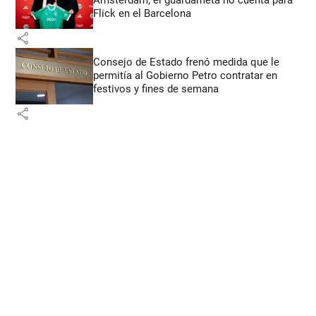
Ámsterdam; el guardameta no cuenta para
Flick en el Barcelona
share
Consejo de Estado frenó medida que le
permitía al Gobierno Petro contratar en
festivos y fines de semana
share