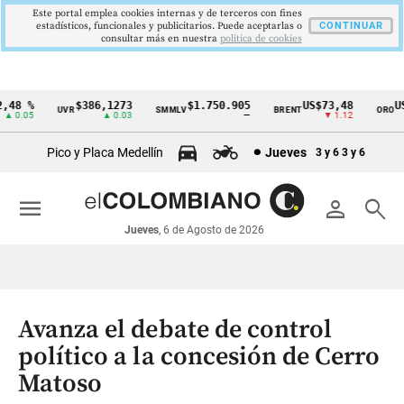
Este portal emplea cookies internas y de terceros con fines
estadísticos, funcionales y publicitarios. Puede aceptarlas o
CONTINUAR
consultar más en nuestra
politica de cookies
48 %
$386,1273
$1.750.905
US$73,48
US
UVR
SMMLV
BRENT
ORO
Cintillo
 0.05
▲ 0.03
—
▼ 1.12
de
Pico y Placa Medellín
Jueves
3 y 6
3 y 6
indicadores
económicos
menu
person
search
Colombia
Jueves
, 6 de Agosto de 2026
Avanza el debate de control
político a la concesión de Cerro
Matoso