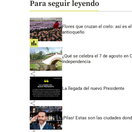
Para seguir leyendo
Flores que cruzan el cielo: así es
antioqueño
share
¿Qué se celebra el 7 de agosto en
Independencia
share
La llegada del nuevo Presidente
share
¡Pilas! Estas son las ciudades dond