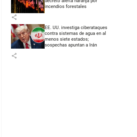
decretó alerta naranja por
incendios forestales
share
EE. UU. investiga ciberataques
contra sistemas de agua en al
menos siete estados;
sospechas apuntan a Irán
share