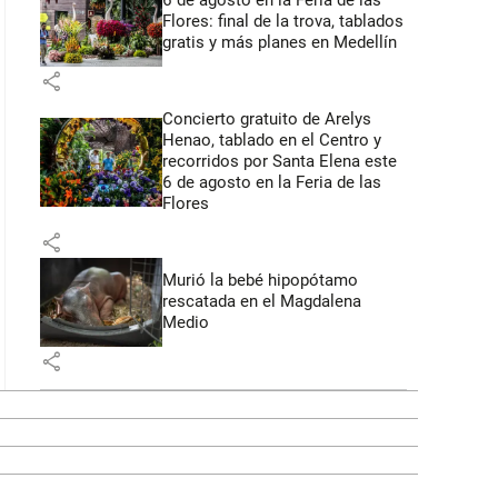
6 de agosto en la Feria de las
Flores: final de la trova, tablados
gratis y más planes en Medellín
share
Concierto gratuito de Arelys
Henao, tablado en el Centro y
recorridos por Santa Elena este
6 de agosto en la Feria de las
Flores
share
Murió la bebé hipopótamo
rescatada en el Magdalena
Medio
share