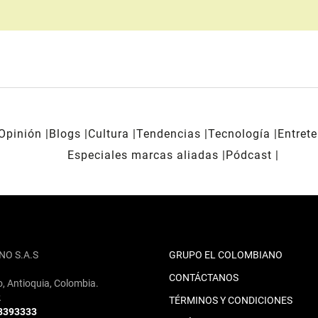
Opinión
Blogs
Cultura
Tendencias
Tecnología
Entret
Especiales marcas aliadas
Pódcast
NO S.A.S
GRUPO EL COLOMBIANO
CONTÁCTANOS
o, Antioquia, Colombia.
2
TÉRMINOS Y CONDICIONES
 3393333