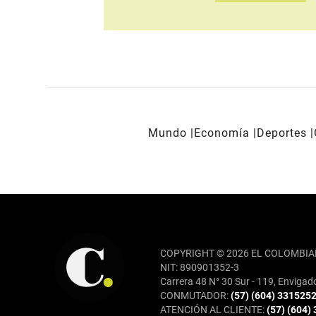
Mundo
Economía
Deportes
REDES SOCIALES
COPYRIGHT © 2026 EL COLOMBIA
NIT: 890901352-3
Carrera 48 N° 30 Sur - 119, Envigad
CONMUTADOR:
(57) (604) 331525
ATENCIÓN AL CLIENTE:
(57) (604)