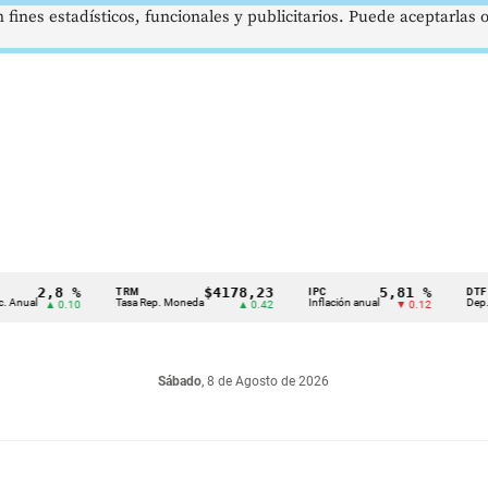
 fines estadísticos, funcionales y publicitarios. Puede aceptarlas
2,8 %
$4178,23
5,81 %
TRM
IPC
DTF
al
Tasa Rep. Moneda
Inflación anual
Dep. Térmi
▲ 0.10
▲ 0.42
▼ 0.12
Sábado
, 8 de Agosto de 2026