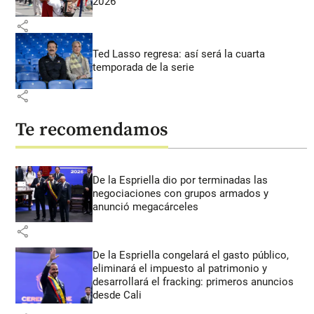
2026
share
Ted Lasso regresa: así será la cuarta
temporada de la serie
share
Te recomendamos
De la Espriella dio por terminadas las
negociaciones con grupos armados y
anunció megacárceles
share
De la Espriella congelará el gasto público,
eliminará el impuesto al patrimonio y
desarrollará el fracking: primeros anuncios
desde Cali