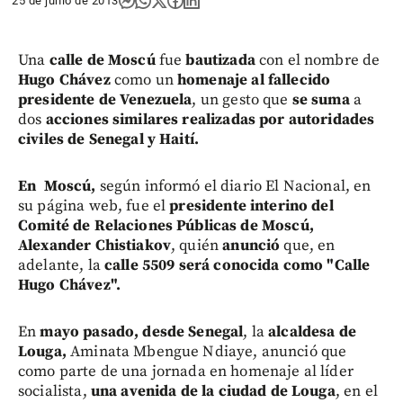
25 de junio de 2013
Una
calle de Moscú
fue
bautizada
con el nombre de
Hugo Chávez
como un
homenaje al fallecido
presidente de Venezuela
, un gesto que
se suma
a
dos
acciones similares realizadas por autoridades
civiles de Senegal y Haití.
En Moscú,
según informó el diario El Nacional, en
su página web, fue el
presidente interino del
Comité de Relaciones Públicas de Moscú,
Alexander Chistiakov
, quién
anunció
que, en
adelante, la
calle 5509 será conocida como "Calle
Hugo Chávez".
En
mayo pasado, desde Senegal
, la
alcaldesa de
Louga,
Aminata Mbengue Ndiaye, anunció que
como parte de una jornada en homenaje al líder
socialista,
una avenida de la ciudad de Louga
, en el