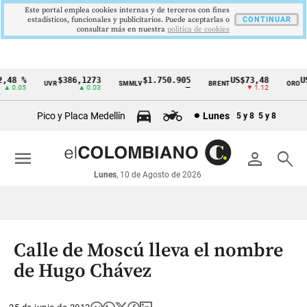
Este portal emplea cookies internas y de terceros con fines
estadísticos, funcionales y publicitarios. Puede aceptarlas o
CONTINUAR
consultar más en nuestra
politica de cookies
48 %
$386,1273
$1.750.905
US$73,48
US$
UVR
SMMLV
BRENT
ORO
Cintillo
 0.05
▲ 0.03
—
▼ 1.12
de
Pico y Placa Medellín
Lunes
5 y 8
5 y 8
indicadores
económicos
menu
person
search
Colombia
Lunes
, 10 de Agosto de 2026
Calle de Moscú lleva el nombre
de Hugo Chávez