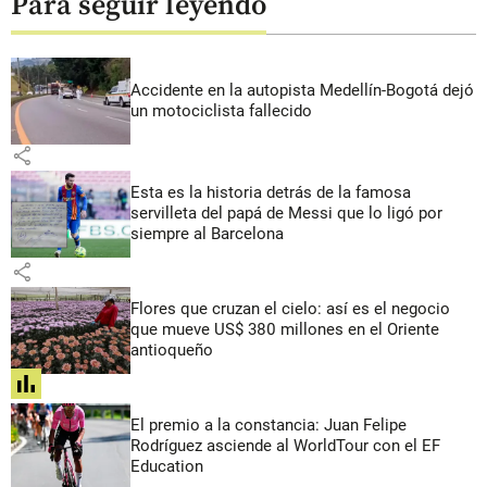
Para seguir leyendo
Accidente en la autopista Medellín-Bogotá dejó
un motociclista fallecido
share
Esta es la historia detrás de la famosa
servilleta del papá de Messi que lo ligó por
siempre al Barcelona
share
Flores que cruzan el cielo: así es el negocio
que mueve US$ 380 millones en el Oriente
antioqueño
share
El premio a la constancia: Juan Felipe
Rodríguez asciende al WorldTour con el EF
Education