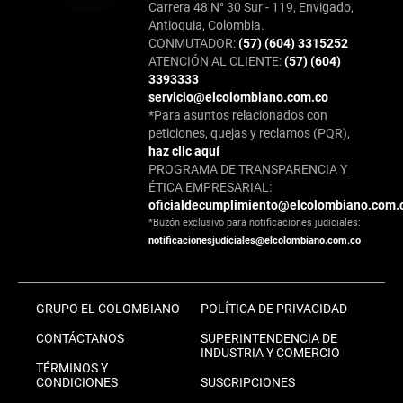
Carrera 48 N° 30 Sur - 119, Envigado,
Antioquia, Colombia.
CONMUTADOR:
(57) (604) 3315252
ATENCIÓN AL CLIENTE:
(57) (604)
3393333
servicio@elcolombiano.com.co
*Para asuntos relacionados con
peticiones, quejas y reclamos (PQR),
haz clic aquí
PROGRAMA DE TRANSPARENCIA Y
ÉTICA EMPRESARIAL:
oficialdecumplimiento@elcolombiano.com.
*Buzón exclusivo para notificaciones judiciales:
notificacionesjudiciales@elcolombiano.com.co
GRUPO EL COLOMBIANO
POLÍTICA DE PRIVACIDAD
CONTÁCTANOS
SUPERINTENDENCIA DE
INDUSTRIA Y COMERCIO
TÉRMINOS Y
CONDICIONES
SUSCRIPCIONES