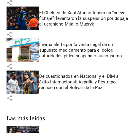
share
El Chelsea de Xabi Alonso tendrá un “nuevo
fichaje”: levantaron la suspensión por dopaje
al ucraniano Mijailo Mudryk
share
Invima alerta por la venta ilegal de un
supuesto medicamento para el dolor:
autoridades piden suspender su consumo
share
De cuestionados en Nacional y el DIM al
éxito internacional: Asprilla y Restrepo
renacen con el Bolívar de la Paz
share
Las más leídas