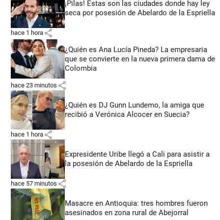
¡Pilas! Estas son las ciudades donde hay ley
seca por posesión de Abelardo de la Espriella
share
hace 1 hora
¿Quién es Ana Lucía Pineda? La empresaria
que se convierte en la nueva primera dama de
Colombia
share
hace 23 minutos
¿Quién es DJ Gunn Lundemo, la amiga que
recibió a Verónica Alcocer en Suecia?
share
hace 1 hora
Expresidente Uribe llegó a Cali para asistir a
la posesión de Abelardo de la Espriella
share
hace 57 minutos
Masacre en Antioquia: tres hombres fueron
asesinados en zona rural de Abejorral