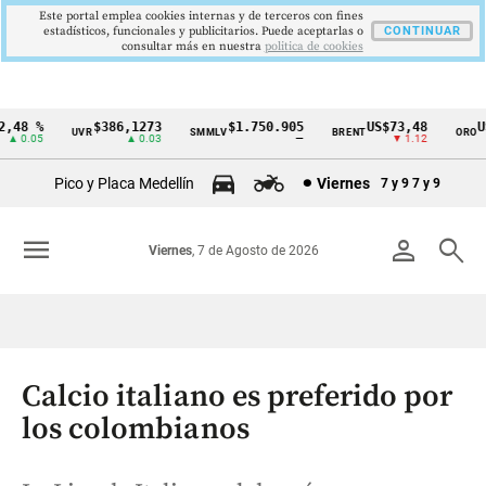
Este portal emplea cookies internas y de terceros con fines
estadísticos, funcionales y publicitarios. Puede aceptarlas o
CONTINUAR
consultar más en nuestra
politica de cookies
48 %
$386,1273
$1.750.905
US$73,48
US$
UVR
SMMLV
BRENT
ORO
Cintillo
 0.05
▲ 0.03
—
▼ 1.12
de
Pico y Placa Medellín
Viernes
7 y 9
7 y 9
indicadores
económicos
menu
person
search
Viernes
, 7 de Agosto de 2026
Colombia
Calcio italiano es preferido por
los colombianos