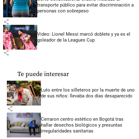
transporte público para evitar discriminación a
personas con sobrepeso
share
Video: Lionel Messi marcó doblete y ya es el
goleador de la Leagues Cup
share
Te puede interesar
Luto entre los silleteros por la muerte de uno
de sus niños: llevaba dos días desaparecido
share
Cerraron centro estético en Bogotá tras
hallar desechos biológicos y presuntas
irregularidades sanitarias