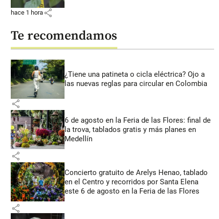
share
hace 1 hora
Te recomendamos
¿Tiene una patineta o cicla eléctrica? Ojo a
las nuevas reglas para circular en Colombia
share
6 de agosto en la Feria de las Flores: final de
la trova, tablados gratis y más planes en
Medellín
share
Concierto gratuito de Arelys Henao, tablado
en el Centro y recorridos por Santa Elena
este 6 de agosto en la Feria de las Flores
share