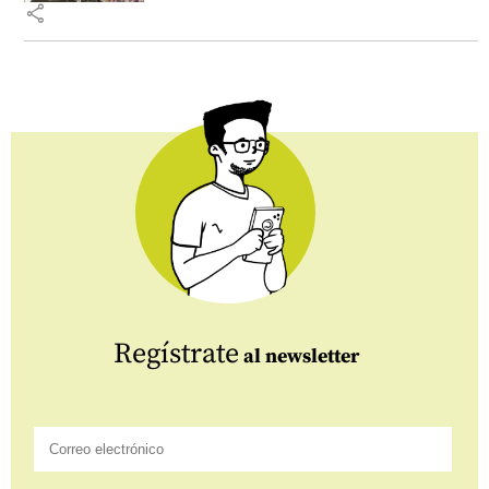
share
Regístrate
al newsletter