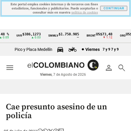
Este portal emplea cookies internas y de terceros con fines
estadísticos, funcionales y publicitarios. Puede aceptarlas o
CONTINUAR
consultar más en nuestra
politica de cookies
8 %
$386,1273
$1.750.905
US$73,48
US$3
UVR
SMMLV
BRENT
ORO
Cintillo
0.05
▲ 0.03
—
▼ 1.12
de
Pico y Placa Medellín
Viernes
7 y 9
7 y 9
indicadores
económicos
menu
person
search
Colombia
Viernes
, 7 de Agosto de 2026
Cae presunto asesino de un
policía