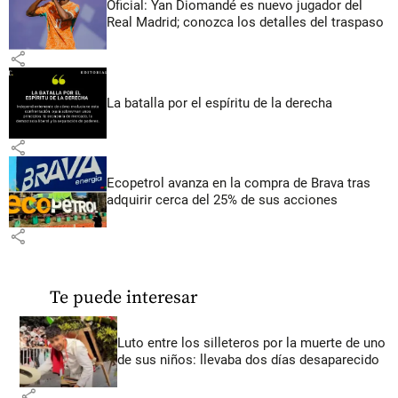
Oficial: Yan Diomandé es nuevo jugador del
Real Madrid; conozca los detalles del traspaso
share
La batalla por el espíritu de la derecha
share
Ecopetrol avanza en la compra de Brava tras
adquirir cerca del 25% de sus acciones
share
Te puede interesar
Luto entre los silleteros por la muerte de uno
de sus niños: llevaba dos días desaparecido
share