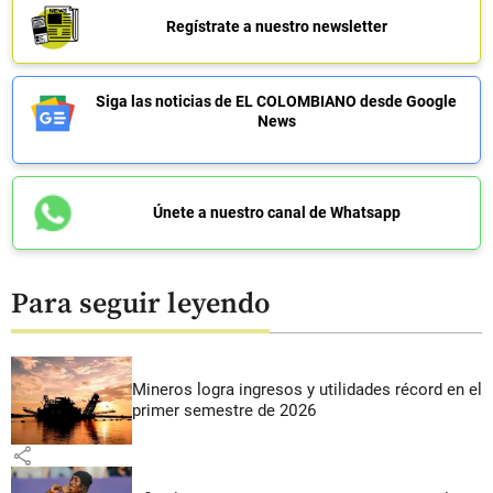
Regístrate a nuestro newsletter
Siga las noticias de EL COLOMBIANO desde Google
News
Únete a nuestro canal de Whatsapp
Para seguir leyendo
Mineros logra ingresos y utilidades récord en el
primer semestre de 2026
share