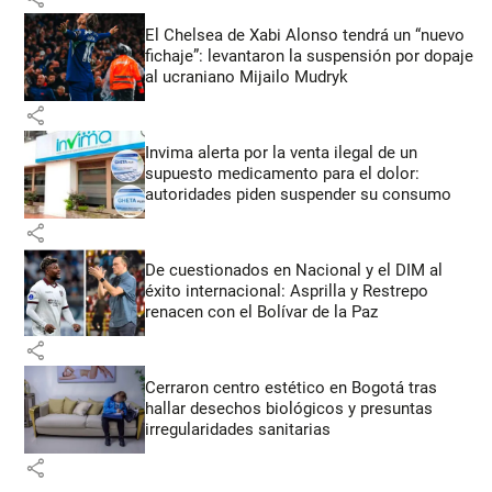
El Chelsea de Xabi Alonso tendrá un “nuevo
fichaje”: levantaron la suspensión por dopaje
al ucraniano Mijailo Mudryk
share
Invima alerta por la venta ilegal de un
supuesto medicamento para el dolor:
autoridades piden suspender su consumo
share
De cuestionados en Nacional y el DIM al
éxito internacional: Asprilla y Restrepo
renacen con el Bolívar de la Paz
share
Cerraron centro estético en Bogotá tras
hallar desechos biológicos y presuntas
irregularidades sanitarias
share