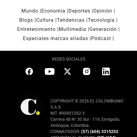
Mundo
Economía
Deportes
Opinión
Blogs
Cultura
Tendencias
Tecnología
Entretenimiento
Multimedia
Generación
Especiales marcas aliadas
Pódcast
REDES SOCIALES
COPYRIGHT © 2026 EL COLOMBIANO
S.A.S
NIT: 890901352-3
Carrera 48 N° 30 Sur - 119, Envigado,
Antioquia, Colombia.
CONMUTADOR:
(57) (604) 3315252