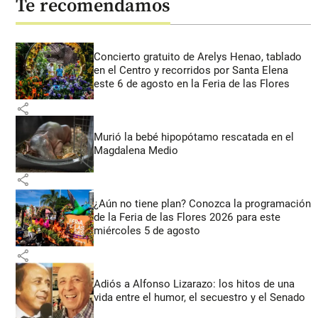
Te recomendamos
Concierto gratuito de Arelys Henao, tablado
en el Centro y recorridos por Santa Elena
este 6 de agosto en la Feria de las Flores
share
Murió la bebé hipopótamo rescatada en el
Magdalena Medio
share
¿Aún no tiene plan? Conozca la programación
de la Feria de las Flores 2026 para este
miércoles 5 de agosto
share
Adiós a Alfonso Lizarazo: los hitos de una
vida entre el humor, el secuestro y el Senado