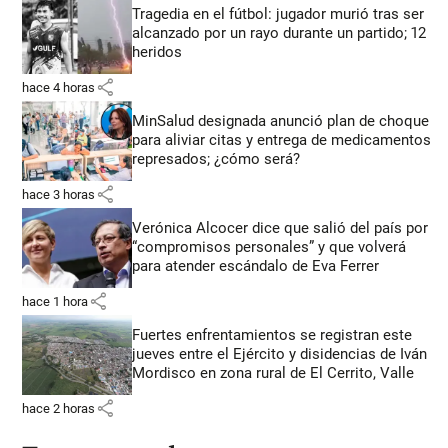
Tragedia en el fútbol: jugador murió tras ser
alcanzado por un rayo durante un partido; 12
heridos
share
hace 4 horas
MinSalud designada anunció plan de choque
para aliviar citas y entrega de medicamentos
represados; ¿cómo será?
share
hace 3 horas
Verónica Alcocer dice que salió del país por
“compromisos personales” y que volverá
para atender escándalo de Eva Ferrer
share
hace 1 hora
Fuertes enfrentamientos se registran este
jueves entre el Ejército y disidencias de Iván
Mordisco en zona rural de El Cerrito, Valle
share
hace 2 horas