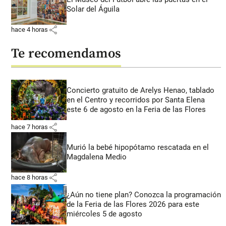
Solar del Águila
share
hace 4 horas
Te recomendamos
Concierto gratuito de Arelys Henao, tablado
en el Centro y recorridos por Santa Elena
este 6 de agosto en la Feria de las Flores
share
hace 7 horas
Murió la bebé hipopótamo rescatada en el
Magdalena Medio
share
hace 8 horas
¿Aún no tiene plan? Conozca la programación
de la Feria de las Flores 2026 para este
miércoles 5 de agosto