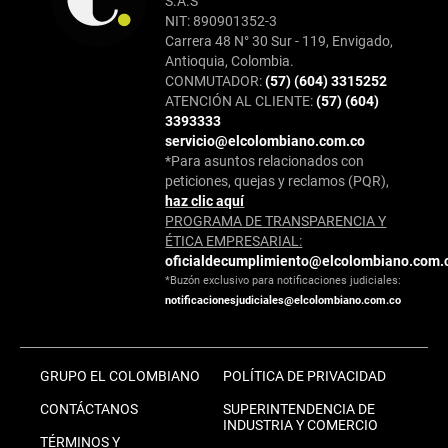
S.A.S
NIT: 890901352-3
Carrera 48 N° 30 Sur - 119, Envigado,
Antioquia, Colombia.
CONMUTADOR:
(57) (604) 3315252
ATENCIÓN AL CLIENTE:
(57) (604)
3393333
servicio@elcolombiano.com.co
*Para asuntos relacionados con
peticiones, quejas y reclamos (PQR),
haz clic aquí
PROGRAMA DE TRANSPARENCIA Y
ÉTICA EMPRESARIAL:
oficialdecumplimiento@elcolombiano.com.
*Buzón exclusivo para notificaciones judiciales:
notificacionesjudiciales@elcolombiano.com.co
GRUPO EL COLOMBIANO
POLÍTICA DE PRIVACIDAD
CONTÁCTANOS
SUPERINTENDENCIA DE
INDUSTRIA Y COMERCIO
TÉRMINOS Y