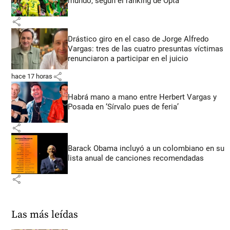
mundo, según el ranking de Opta
share
Drástico giro en el caso de Jorge Alfredo
Vargas: tres de las cuatro presuntas víctimas
renunciaron a participar en el juicio
share
hace 17 horas
Habrá mano a mano entre Herbert Vargas y
Posada en ‘Sírvalo pues de feria’
share
Barack Obama incluyó a un colombiano en su
lista anual de canciones recomendadas
share
Las más leídas