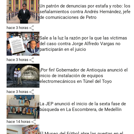
Un patrón de denuncias por estafa y robo: los
señalamientos contra Andrés Hernández, jefe
de comunicaciones de Petro
share
hace 3 horas
Sale a la luz la razón por la que las víctimas
del caso contra Jorge Alfredo Vargas no
participarán en el juicio
share
hace 3 horas
¡Por fin! Gobernador de Antioquia anunció el
inicio de instalación de equipos
electromecánicos en Túnel del Toyo
share
hace 3 horas
La JEP anunció el inicio de la sexta fase de
búsqueda en La Escombrera, de Medellín
share
hace 14 horas
El Museo del Fútbol abre las puertas en el