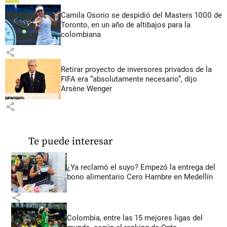
Camila Osorio se despidió del Masters 1000 de
Toronto, en un año de altibajos para la
colombiana
share
Retirar proyecto de inversores privados de la
FIFA era “absolutamente necesario”, dijo
Arsène Wenger
share
Te puede interesar
¿Ya reclamó el suyo? Empezó la entrega del
bono alimentario Cero Hambre en Medellín
share
Colombia, entre las 15 mejores ligas del