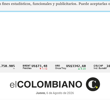
 fines estadísticos, funcionales y publicitarios. Puede aceptarlas
.905
US$73,48
US$3342,60
1621,3
BRENT
ORO
COLCAP
Petróleo
Onza Troy
Índ. Bursátil
—
▼ 1.12
▲ 8.20
Jueves
, 6 de Agosto de 2026