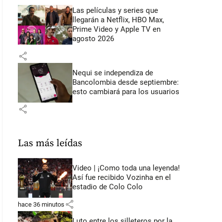
Las películas y series que
llegarán a Netflix, HBO Max,
Prime Video y Apple TV en
agosto 2026
share
Nequi se independiza de
Bancolombia desde septiembre:
esto cambiará para los usuarios
share
Las más leídas
Video | ¡Como toda una leyenda!
Así fue recibido Vozinha en el
estadio de Colo Colo
share
hace 36 minutos
Luto entre los silleteros por la