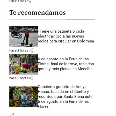
share
hace 1 hora
Te recomendamos
¿Tiene una patineta o cicla
eléctrica? Ojo a las nuevas
reglas para circular en Colombia
share
hace 2 horas
6 de agosto en la Feria de las
Flores: final de la trova, tablados
gratis y más planes en Medellín
share
hace 5 horas
Concierto gratuito de Arelys
Henao, tablado en el Centro y
recorridos por Santa Elena este
6 de agosto en la Feria de las
Flores
share