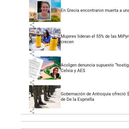
En Grecia encontraron muerta a un
share
Mujeres lideran el 55% de las MiP
crecen
share
Acolgen denuncia supuesto “hostigam
Celsia y AES
share
Gobernación de Antioquia ofreció 
de De la Espriella
share