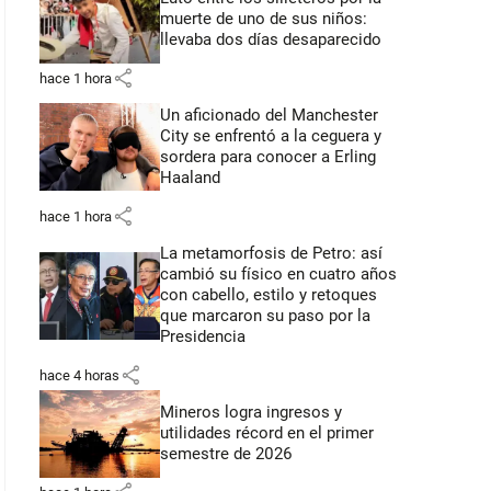
muerte de uno de sus niños:
llevaba dos días desaparecido
share
hace 1 hora
Un aficionado del Manchester
City se enfrentó a la ceguera y
sordera para conocer a Erling
Haaland
share
hace 1 hora
La metamorfosis de Petro: así
cambió su físico en cuatro años
con cabello, estilo y retoques
que marcaron su paso por la
Presidencia
share
hace 4 horas
Mineros logra ingresos y
utilidades récord en el primer
semestre de 2026