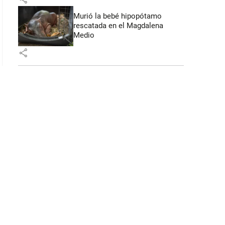
Murió la bebé hipopótamo
rescatada en el Magdalena
Medio
share