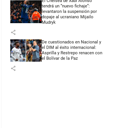
El Chelsea de Xabi Alonso
tendrá un “nuevo fichaje”:
levantaron la suspensión por
dopaje al ucraniano Mijailo
Mudryk
share
De cuestionados en Nacional y
el DIM al éxito internacional:
Asprilla y Restrepo renacen con
el Bolívar de la Paz
share