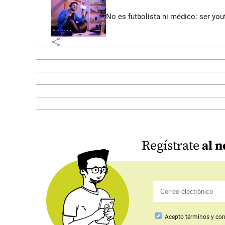
No es futbolista ni médico: ser yo
share
Regístrate
al n
Acepto
términos y con