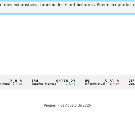
 fines estadísticos, funcionales y publicitarios. Puede aceptarlas
2,8 %
$4178,23
5,81 %
TRM
IPC
DTF
Tasa Rep. Moneda
Inflación anual
Dep. Término
▲ 0.10
▲ 0.42
▼ 0.12
Viernes
, 7 de Agosto de 2026