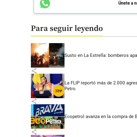
Únete a n
Para seguir leyendo
Susto en La Estrella: bomberos ap
share
La FLIP reportó más de 2.000 agres
Petro
share
Ecopetrol avanza en la compra de B
share