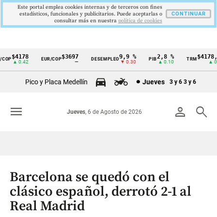
Este portal emplea cookies internas y de terceros con fines
estadísticos, funcionales y publicitarios. Puede aceptarlas o
CONTINUAR
consultar más en nuestra
politica de cookies
$4178
$3697
9,9 %
2,8 %
$4178,23
P
EUR/COP
DESEMPLEO
PIB
TRM
Cintillo
▲ 0.42
—
▼ 0.30
▲ 0.10
▲ 0.42
de
Pico y Placa Medellín
Jueves
3 y 6
3 y 6
indicadores
económicos
menu
person
search
Jueves
, 6 de Agosto de 2026
Colombia
Barcelona se quedó con el
clásico español, derrotó 2-1 al
Real Madrid