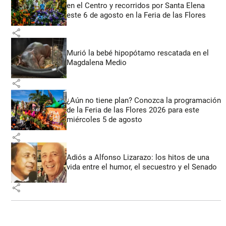
en el Centro y recorridos por Santa Elena
este 6 de agosto en la Feria de las Flores
share
Murió la bebé hipopótamo rescatada en el
Magdalena Medio
share
¿Aún no tiene plan? Conozca la programación
de la Feria de las Flores 2026 para este
miércoles 5 de agosto
share
Adiós a Alfonso Lizarazo: los hitos de una
vida entre el humor, el secuestro y el Senado
share