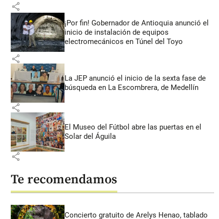
share
¡Por fin! Gobernador de Antioquia anunció el
inicio de instalación de equipos
electromecánicos en Túnel del Toyo
share
La JEP anunció el inicio de la sexta fase de
búsqueda en La Escombrera, de Medellín
share
El Museo del Fútbol abre las puertas en el
Solar del Águila
share
Te recomendamos
Concierto gratuito de Arelys Henao, tablado