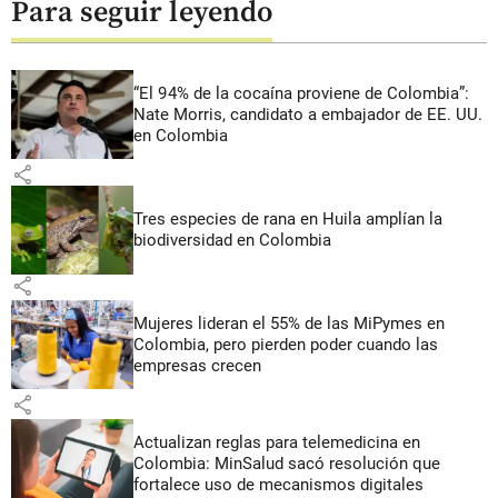
Para seguir leyendo
“El 94% de la cocaína proviene de Colombia”:
Nate Morris, candidato a embajador de EE. UU.
en Colombia
share
Tres especies de rana en Huila amplían la
biodiversidad en Colombia
share
Mujeres lideran el 55% de las MiPymes en
Colombia, pero pierden poder cuando las
empresas crecen
share
Actualizan reglas para telemedicina en
Colombia: MinSalud sacó resolución que
fortalece uso de mecanismos digitales