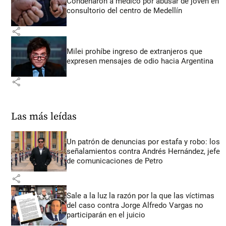
Condenaron a médico por abusar de joven en
consultorio del centro de Medellín
share
Milei prohíbe ingreso de extranjeros que
expresen mensajes de odio hacia Argentina
share
Las más leídas
Un patrón de denuncias por estafa y robo: los
señalamientos contra Andrés Hernández, jefe
de comunicaciones de Petro
share
Sale a la luz la razón por la que las víctimas
del caso contra Jorge Alfredo Vargas no
participarán en el juicio