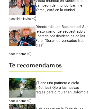
Visita mundial en Medellín: el
campeón del mundo, Lamine
Yamal, está en la ciudad
share
hace 54 minutos
Director de Los Bacanes del Sur
relató cómo fue secuestrado y
liberado por disidencias de las
Farc: “Duramos vendados tres
días”
share
hace 2 horas
Te recomendamos
¿Tiene una patineta o cicla
eléctrica? Ojo a las nuevas
reglas para circular en Colombia
share
hace 8 horas