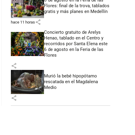
6 de agosto en la Feria de las
Flores: final de la trova, tablados
gratis y más planes en Medellín
share
hace 11 horas
Concierto gratuito de Arelys
Henao, tablado en el Centro y
recorridos por Santa Elena este
6 de agosto en la Feria de las
Flores
share
Murió la bebé hipopótamo
rescatada en el Magdalena
Medio
share