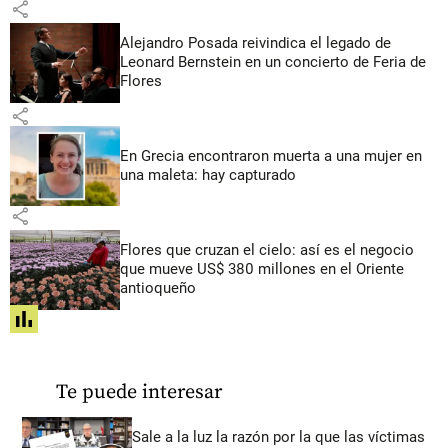
share
Alejandro Posada reivindica el legado de
Leonard Bernstein en un concierto de Feria de
Flores
share
En Grecia encontraron muerta a una mujer en
una maleta: hay capturado
share
Flores que cruzan el cielo: así es el negocio
que mueve US$ 380 millones en el Oriente
antioqueño
share
Te puede interesar
Sale a la luz la razón por la que las víctimas