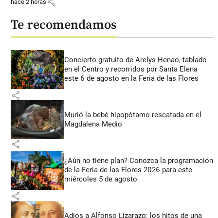
share
hace 2 horas
Te recomendamos
Concierto gratuito de Arelys Henao, tablado
en el Centro y recorridos por Santa Elena
este 6 de agosto en la Feria de las Flores
share
Murió la bebé hipopótamo rescatada en el
Magdalena Medio
share
¿Aún no tiene plan? Conozca la programación
de la Feria de las Flores 2026 para este
miércoles 5 de agosto
share
Adiós a Alfonso Lizarazo: los hitos de una