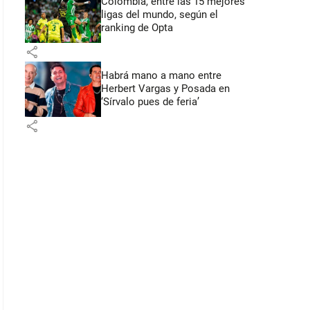
Colombia, entre las 15 mejores
ligas del mundo, según el
ranking de Opta
share
Habrá mano a mano entre
Herbert Vargas y Posada en
‘Sírvalo pues de feria’
share