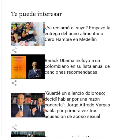
Te puede interesar
¿Ya reclamó el suyo? Empezó la
entrega del bono alimentario
Cero Hambre en Medellín
share
Barack Obama incluyó a un
colombiano en su lista anual de
canciones recomendadas
share
“Guardé un silencio doloroso;
decidí hablar por una razón
concreta”: Jorge Alfredo Vargas
habla por primera vez tras
acusación de acoso sexual
share