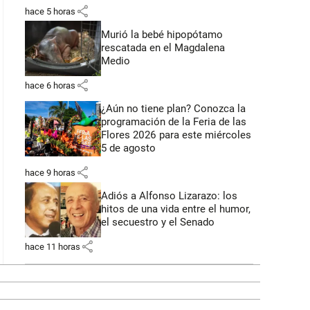
share
hace 5 horas
Murió la bebé hipopótamo
rescatada en el Magdalena
Medio
share
hace 6 horas
¿Aún no tiene plan? Conozca la
programación de la Feria de las
Flores 2026 para este miércoles
5 de agosto
share
hace 9 horas
Adiós a Alfonso Lizarazo: los
hitos de una vida entre el humor,
el secuestro y el Senado
share
hace 11 horas