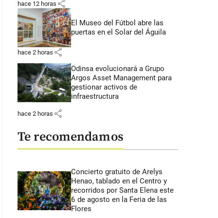
share
hace 12 horas
El Museo del Fútbol abre las
puertas en el Solar del Águila
share
hace 2 horas
Odinsa evolucionará a Grupo
Argos Asset Management para
gestionar activos de
infraestructura
share
hace 2 horas
Te recomendamos
Concierto gratuito de Arelys
Henao, tablado en el Centro y
recorridos por Santa Elena este
6 de agosto en la Feria de las
Flores