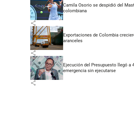
Camila Osorio se despidió del Mast
colombiana
share
Exportaciones de Colombia crecieron
aranceles
share
Ejecución del Presupuesto llegó a 
emergencia sin ejecutarse
share