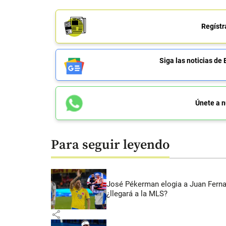
Regístr
Siga las noticias 
Únete a n
Para seguir leyendo
José Pékerman elogia a Juan Fernan
¿llegará a la MLS?
share