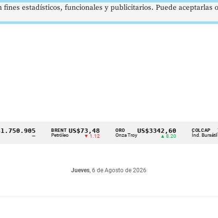
 fines estadísticos, funcionales y publicitarios. Puede aceptarlas
50.905
US$73,48
US$3342,60
162
BRENT
ORO
COLCAP
Petróleo
Onza Troy
Índ. Bursátil
—
▼ 1.12
▲ 8.20
Jueves
, 6 de Agosto de 2026