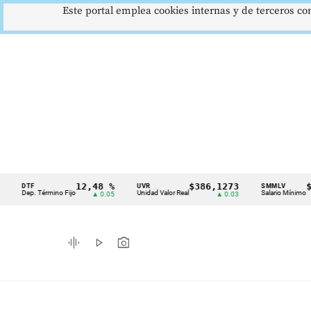
Este portal emplea cookies internas y de terceros con
12,48 %
$386,1273
$1.7
DTF
UVR
SMMLV
Cintillo
Dep. Término Fijo
Unidad Valor Real
Salario Mínimo
▲ 0.05
▲ 0.03
de
indicadores
graphic_eq
play_arrow
photo_camera
económicos
Colombia