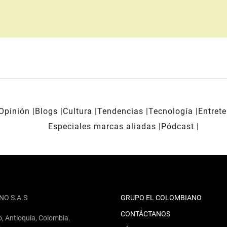
Opinión
Blogs
Cultura
Tendencias
Tecnología
Entret
Especiales marcas aliadas
Pódcast
NO S.A.S
GRUPO EL COLOMBIANO
CONTÁCTANOS
o, Antioquia, Colombia.