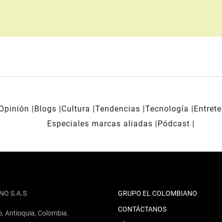
Opinión
Blogs
Cultura
Tendencias
Tecnología
Entret
Especiales marcas aliadas
Pódcast
NO S.A.S
GRUPO EL COLOMBIANO
CONTÁCTANOS
o, Antioquia, Colombia.