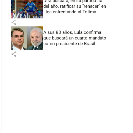
DIM buscará, en su partido 40
del año, ratificar su “renacer” en
Liga enfrentando al Tolima
share
A sus 80 años, Lula confirma
que buscará un cuarto mandato
como presidente de Brasil
share