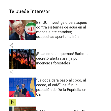
Te puede interesar
EE. UU. investiga ciberataques
contra sistemas de agua en al
menos siete estados;
sospechas apuntan a Irán
share
¡Pilas con las quemas! Barbosa
decretó alerta naranja por
incendios forestales
share
“La coca dará paso al coco, al
cacao, al café”: así fue la
posesión de De la Espriella en
Cali
share