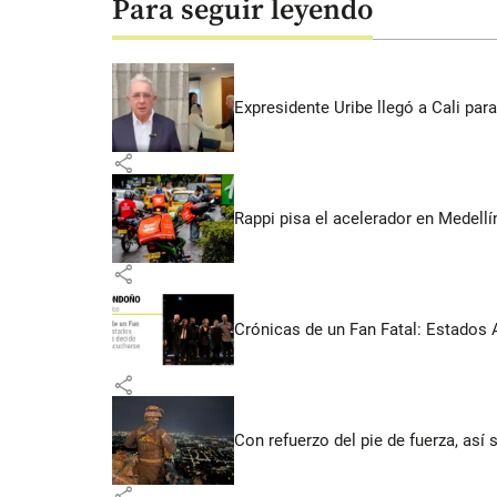
Para seguir leyendo
Expresidente Uribe llegó a Cali para
share
Rappi pisa el acelerador en Medel
share
Crónicas de un Fan Fatal: Estados 
share
Con refuerzo del pie de fuerza, así 
share