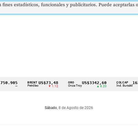
 fines estadísticos, funcionales y publicitarios. Puede aceptarlas
0.905
US$73,48
US$3342,60
1621,
BRENT
ORO
COLCAP
Petróleo
Onza Troy
Índ. Bursátil
—
▼ 1.12
▲ 8.20
Sábado
, 8 de Agosto de 2026