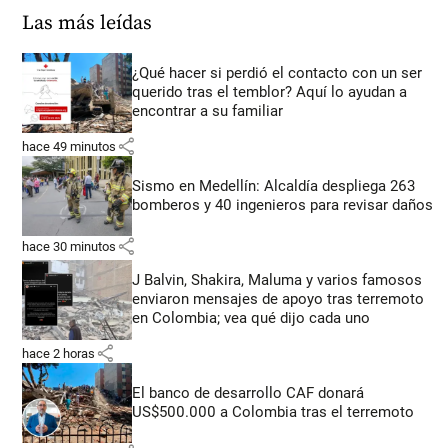
Las más leídas
¿Qué hacer si perdió el contacto con un ser
querido tras el temblor? Aquí lo ayudan a
encontrar a su familiar
share
hace 49 minutos
Sismo en Medellín: Alcaldía despliega 263
bomberos y 40 ingenieros para revisar daños
share
hace 30 minutos
J Balvin, Shakira, Maluma y varios famosos
enviaron mensajes de apoyo tras terremoto
en Colombia; vea qué dijo cada uno
share
hace 2 horas
El banco de desarrollo CAF donará
US$500.000 a Colombia tras el terremoto