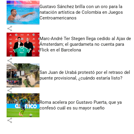
Gustavo Sánchez brilla con un oro para la
natación artística de Colombia en Juegos
Centroamericanos
share
Marc-André Ter Stegen llega cedido al Ajax de
Ámsterdam; el guardameta no cuenta para
Flick en el Barcelona
share
San Juan de Urabá protestó por el retraso del
puente provisional, ¿cuándo estaría listo?
share
Roma acelera por Gustavo Puerta, que ya
confesó cuál es su mayor sueño
share