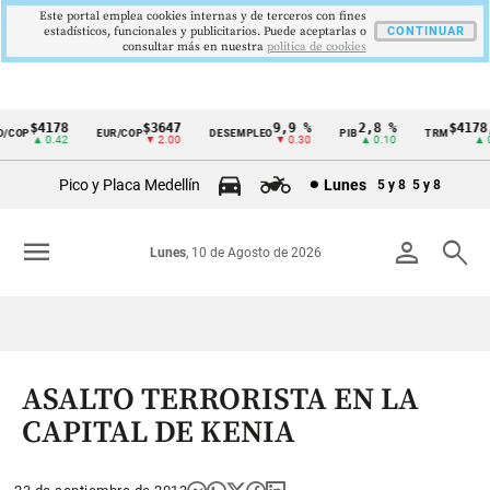
Este portal emplea cookies internas y de terceros con fines
estadísticos, funcionales y publicitarios. Puede aceptarlas o
CONTINUAR
consultar más en nuestra
politica de cookies
$4178
$3647
9,9 %
2,8 %
$4178,
COP
EUR/COP
DESEMPLEO
PIB
TRM
Cintillo
▲ 0.42
▼ 2.00
▼ 0.30
▲ 0.10
▲ 0.
de
Pico y Placa Medellín
Lunes
5 y 8
5 y 8
indicadores
económicos
menu
person
search
Lunes
, 10 de Agosto de 2026
Colombia
ASALTO TERRORISTA EN LA
CAPITAL DE KENIA