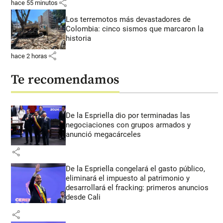
share
hace 55 minutos
Los terremotos más devastadores de
Colombia: cinco sismos que marcaron la
historia
share
hace 2 horas
Te recomendamos
De la Espriella dio por terminadas las
negociaciones con grupos armados y
anunció megacárceles
share
De la Espriella congelará el gasto público,
eliminará el impuesto al patrimonio y
desarrollará el fracking: primeros anuncios
desde Cali
share