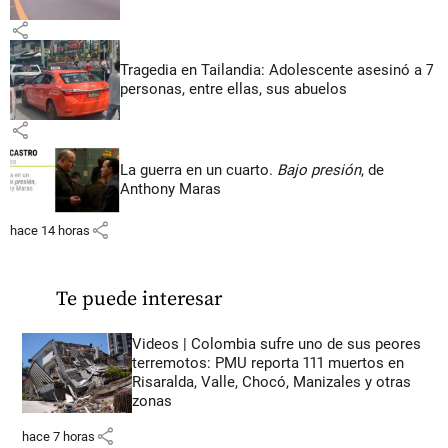
share
Tragedia en Tailandia: Adolescente asesinó a 7
personas, entre ellas, sus abuelos
share
La guerra en un cuarto.
Bajo presión
, de
Anthony Maras
share
hace 14 horas
Te puede interesar
Videos | Colombia sufre uno de sus peores
terremotos: PMU reporta 111 muertos en
Risaralda, Valle, Chocó, Manizales y otras
zonas
share
hace 7 horas