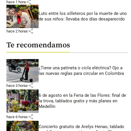
share
hace 1 hora
Luto entre los silleteros por la muerte de uno
de sus niños: llevaba dos días desaparecido
share
hace 2 horas
Te recomendamos
¿Tiene una patineta o cicla eléctrica? Ojo a
las nuevas reglas para circular en Colombia
share
hace 3 horas
6 de agosto en la Feria de las Flores: final de
la trova, tablados gratis y más planes en
Medellín
share
hace 6 horas
Concierto gratuito de Arelys Henao, tablado