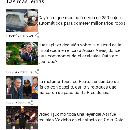
Las más leídas
Cayó red que manipuló cerca de 250 cajeros
automáticos para cometer millonarios robos
share
hace 48 minutos
Juez aplazó decisión sobre la nulidad de la
imputación en el caso Aguas Vivas, donde
está comprometido el exalcalde Quintero
¿por qué?
share
hace 47 minutos
La metamorfosis de Petro: así cambió su
físico con cabello, estilo y retoques que
marcaron su paso por la Presidencia
share
hace 5 horas
Video | ¡Como toda una leyenda! Así fue
recibido Vozinha en el estadio de Colo Colo