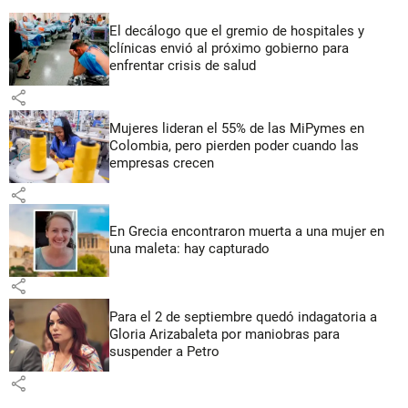
El decálogo que el gremio de hospitales y
clínicas envió al próximo gobierno para
enfrentar crisis de salud
share
Mujeres lideran el 55% de las MiPymes en
Colombia, pero pierden poder cuando las
empresas crecen
share
En Grecia encontraron muerta a una mujer en
una maleta: hay capturado
share
Para el 2 de septiembre quedó indagatoria a
Gloria Arizabaleta por maniobras para
suspender a Petro
share