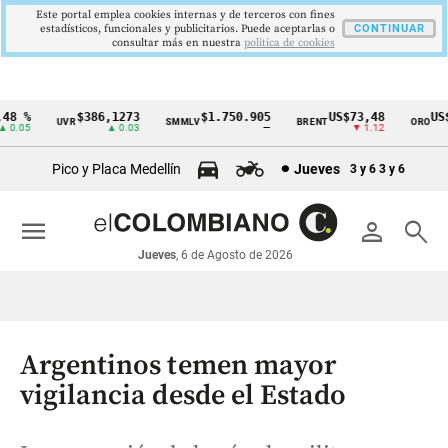
Este portal emplea cookies internas y de terceros con fines
estadísticos, funcionales y publicitarios. Puede aceptarlas o
CONTINUAR
consultar más en nuestra
politica de cookies
8 %
$386,1273
$1.750.905
US$73,48
US$3
UVR
SMMLV
BRENT
ORO
Cintillo
.05
▲ 0.03
—
▼ 1.12
de
Pico y Placa Medellín
Jueves
3 y 6
3 y 6
indicadores
económicos
menu
person
search
Colombia
Jueves
, 6 de Agosto de 2026
Argentinos temen mayor
vigilancia desde el Estado