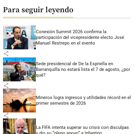
Para seguir leyendo
Conexión Summit 2026 confirma la
participación del vicepresidente electo José
Manuel Restrepo en el evento
share
Sede presidencial de De la Espriella en
Barranquilla no estará lista el 7 de agosto, ¿por
qué?
share
Mineros logra ingresos y utilidades récord en el
primer semestre de 2026
share
La FIFA intenta superar su crisis con disculpas
y dio su “pleno apoyo” a Infantino