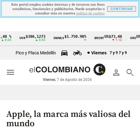
Este portal emplea cookies internas y de terceros con fines
estadísticos, funcionales y publicitarios. Puede aceptarlas o
CONTINUAR
consultar más en nuestra
politica de cookies
48 %
$386,1273
$1.750.905
US$73,48
US$
UVR
SMMLV
BRENT
ORO
Cintillo
 0.05
▲ 0.03
—
▼ 1.12
de
Pico y Placa Medellín
Viernes
7 y 9
7 y 9
indicadores
económicos
menu
person
search
Colombia
Viernes
, 7 de Agosto de 2026
Apple, la marca más valiosa del
mundo