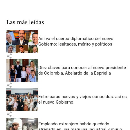
Las más leídas
Así va el cuerpo diplomático del nuevo
Gobierno: lealtades, mérito y políticos
share
Diez claves para conocer al nuevo presidente
de Colombia, Abelardo de la Espriella
share
Entre caras nuevas y viejos conocidos: así es
el nuevo Gobierno
share
Empleado extranjero habría quedado
atrapado en una máquina industrial y murió