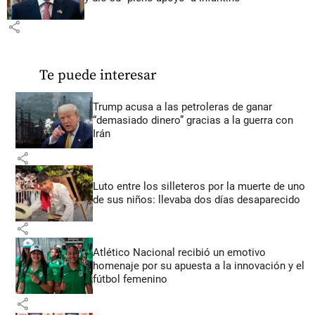
share
Te puede interesar
Trump acusa a las petroleras de ganar
“demasiado dinero” gracias a la guerra con
Irán
share
Luto entre los silleteros por la muerte de uno
de sus niños: llevaba dos días desaparecido
share
Atlético Nacional recibió un emotivo
homenaje por su apuesta a la innovación y el
fútbol femenino
share