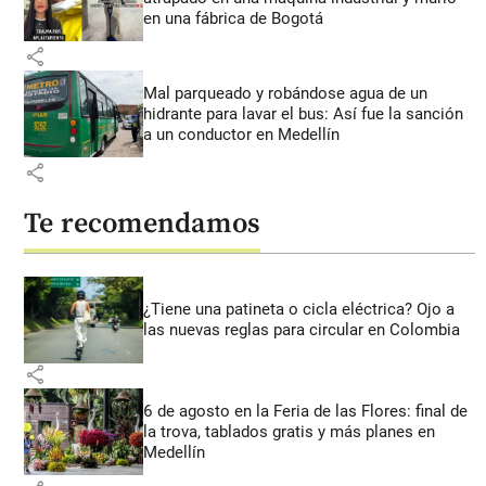
en una fábrica de Bogotá
share
Mal parqueado y robándose agua de un
hidrante para lavar el bus: Así fue la sanción
a un conductor en Medellín
share
Te recomendamos
¿Tiene una patineta o cicla eléctrica? Ojo a
las nuevas reglas para circular en Colombia
share
6 de agosto en la Feria de las Flores: final de
la trova, tablados gratis y más planes en
Medellín