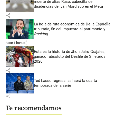
muerte de alias Ruso, cabecilla de
disidencias de Iván Mordisco en el Meta
share
La hoja de ruta económica de De la Espriella:
tributaria, fin del impuesto al patrimonio y
fracking
share
hace 1 hora
Esta es la historia de Jhon Jairo Grajales,
ganador absoluto del Desfile de Silleteros
2026
share
Ted Lasso regresa: así será la cuarta
temporada de la serie
share
Te recomendamos