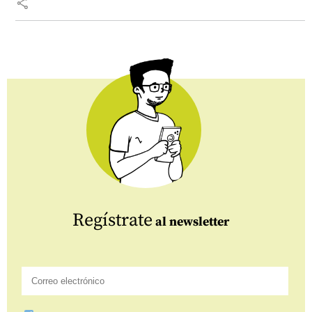
share
Regístrate
al newsletter