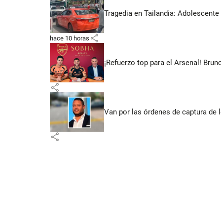
Tragedia en Tailandia: Adolescente 
share
hace 10 horas
¡Refuerzo top para el Arsenal! Bru
share
Van por las órdenes de captura de 
share