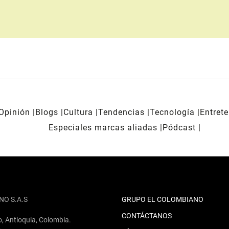
Opinión
Blogs
Cultura
Tendencias
Tecnología
Entret
Especiales marcas aliadas
Pódcast
NO S.A.S
GRUPO EL COLOMBIANO
CONTÁCTANOS
o, Antioquia, Colombia.