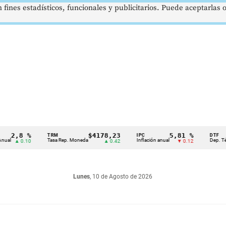
 fines estadísticos, funcionales y publicitarios. Puede aceptarlas
2,8 %
$4178,23
5,81 %
TRM
IPC
DTF
Tasa Rep. Moneda
Inflación anual
Dep. Término 
▲ 0.10
▲ 0.42
▼ 0.12
Lunes
, 10 de Agosto de 2026