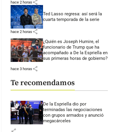
share
hace 2 horas
Ted Lasso regresa: así será la
cuarta temporada de la serie
share
hace 2 horas
¿Quién es Joseph Humire, el
funcionario de Trump que ha
acompañado a De la Espriella en
sus primeras horas de gobierno?
share
hace 3 horas
Te recomendamos
De la Espriella dio por
terminadas las negociaciones
con grupos armados y anunció
megacárceles
share