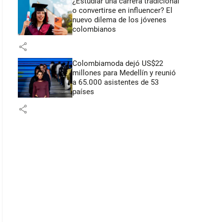
¿Estudiar una carrera tradicional
o convertirse en influencer? El
nuevo dilema de los jóvenes
colombianos
share
Colombiamoda dejó US$22
millones para Medellín y reunió
a 65.000 asistentes de 53
países
share