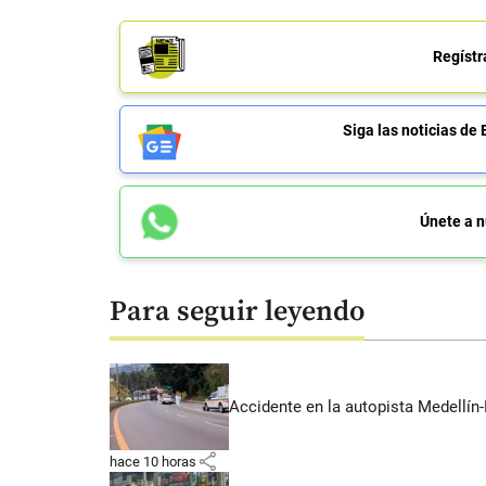
Regístr
Siga las noticias 
Únete a n
Para seguir leyendo
Accidente en la autopista Medellín-
share
hace 10 horas