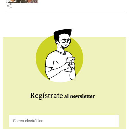
share
Regístrate
al newsletter