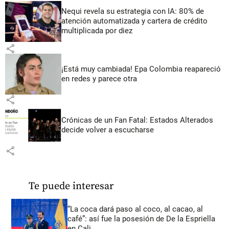
Nequi revela su estrategia con IA: 80% de
atención automatizada y cartera de crédito
multiplicada por diez
share
¡Está muy cambiada! Epa Colombia reapareció
en redes y parece otra
share
Crónicas de un Fan Fatal: Estados Alterados
decide volver a escucharse
share
Te puede interesar
“La coca dará paso al coco, al cacao, al
café”: así fue la posesión de De la Espriella
en Cali