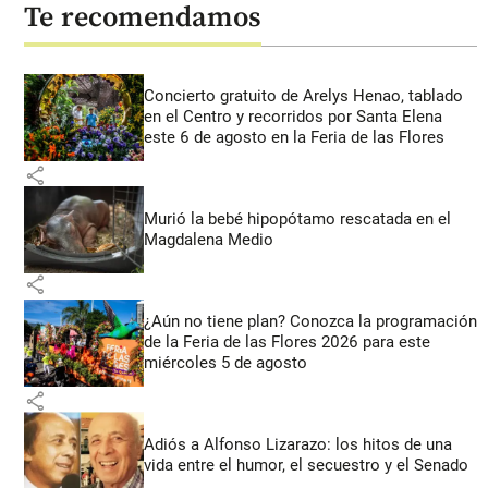
Te recomendamos
Concierto gratuito de Arelys Henao, tablado
en el Centro y recorridos por Santa Elena
este 6 de agosto en la Feria de las Flores
share
Murió la bebé hipopótamo rescatada en el
Magdalena Medio
share
¿Aún no tiene plan? Conozca la programación
de la Feria de las Flores 2026 para este
miércoles 5 de agosto
share
Adiós a Alfonso Lizarazo: los hitos de una
vida entre el humor, el secuestro y el Senado