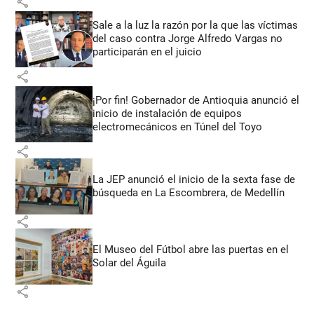
share
Sale a la luz la razón por la que las víctimas
del caso contra Jorge Alfredo Vargas no
participarán en el juicio
share
¡Por fin! Gobernador de Antioquia anunció el
inicio de instalación de equipos
electromecánicos en Túnel del Toyo
share
La JEP anunció el inicio de la sexta fase de
búsqueda en La Escombrera, de Medellín
share
El Museo del Fútbol abre las puertas en el
Solar del Águila
share