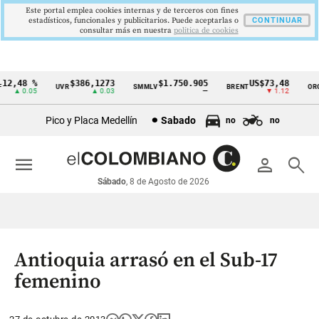
Este portal emplea cookies internas y de terceros con fines
estadísticos, funcionales y publicitarios. Puede aceptarlas o
CONTINUAR
consultar más en nuestra
politica de cookies
2,48 %
$386,1273
$1.750.905
US$73,48
U
UVR
SMMLV
BRENT
ORO
Cintillo
▲ 0.05
▲ 0.03
—
▼ 1.12
de
Pico y Placa Medellín
Sabado
no
no
indicadores
económicos
menu
person
search
Colombia
Sábado
, 8 de Agosto de 2026
Antioquia arrasó en el Sub-17
femenino