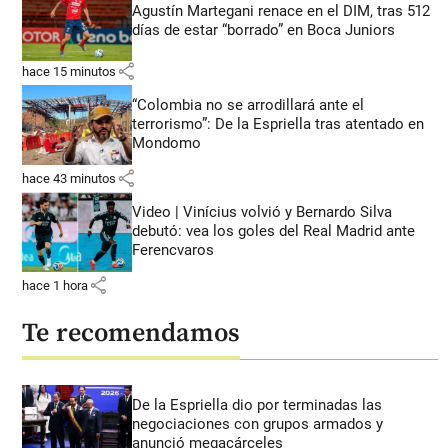
Agustín Martegani renace en el DIM, tras 512
días de estar “borrado” en Boca Juniors
share
hace 15 minutos
“Colombia no se arrodillará ante el
terrorismo”: De la Espriella tras atentado en
Mondomo
share
hace 43 minutos
Video | Vinícius volvió y Bernardo Silva
debutó: vea los goles del Real Madrid ante
Ferencvaros
share
hace 1 hora
Te recomendamos
De la Espriella dio por terminadas las
negociaciones con grupos armados y
anunció megacárceles