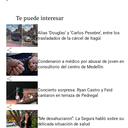
Te puede interesar
Alias ‘Douglas’ y ‘Carlos Pesebre’, entre los
trasladados de la cárcel de Itagüí
share
Condenaron a médico por abusar de joven en
consultorio del centro de Medellín
share
Concierto sorpresa: Ryan Castro y Feid
cantaron en terraza de Pedregal
share
“Me desahuciaron”: La Segura habló sobre su
delicada situación de salud