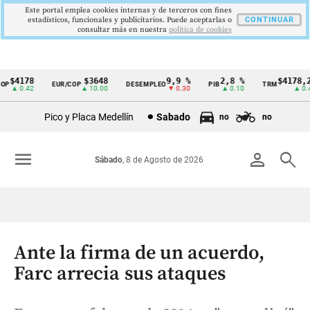
Este portal emplea cookies internas y de terceros con fines
estadísticos, funcionales y publicitarios. Puede aceptarlas o
CONTINUAR
consultar más en nuestra
politica de cookies
$4178
$3648
9,9 %
2,8 %
$4178,23
EUR/COP
DESEMPLEO
PIB
TRM
Cintillo
▲ 0.42
▲ 10.00
▼ 0.30
▲ 0.10
▲ 0.42
de
Pico y Placa Medellín
Sabado
no
no
indicadores
económicos
menu
person
search
Sábado
, 8 de Agosto de 2026
Colombia
Ante la firma de un acuerdo,
Farc arrecia sus ataques