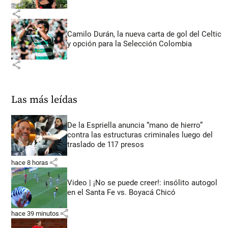
share
Camilo Durán, la nueva carta de gol del Celtic
y opción para la Selección Colombia
share
Las más leídas
De la Espriella anuncia “mano de hierro”
contra las estructuras criminales luego del
traslado de 117 presos
share
hace 8 horas
Video | ¡No se puede creer!: insólito autogol
en el Santa Fe vs. Boyacá Chicó
share
hace 39 minutos