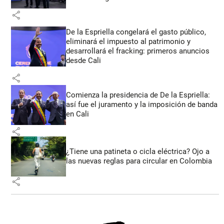
share
De la Espriella congelará el gasto público,
eliminará el impuesto al patrimonio y
desarrollará el fracking: primeros anuncios
desde Cali
share
Comienza la presidencia de De la Espriella:
así fue el juramento y la imposición de banda
en Cali
share
¿Tiene una patineta o cicla eléctrica? Ojo a
las nuevas reglas para circular en Colombia
share