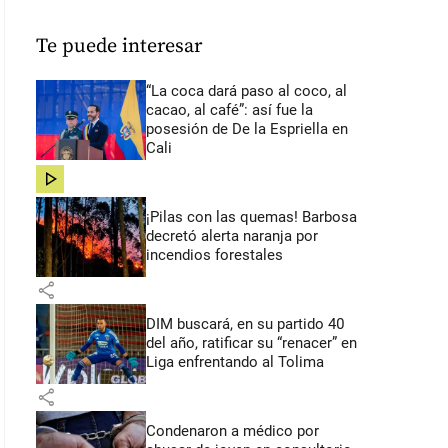
Te puede interesar
“La coca dará paso al coco, al
cacao, al café”: así fue la
posesión de De la Espriella en
Cali
share
¡Pilas con las quemas! Barbosa
decretó alerta naranja por
incendios forestales
share
DIM buscará, en su partido 40
del año, ratificar su “renacer” en
Liga enfrentando al Tolima
share
Condenaron a médico por