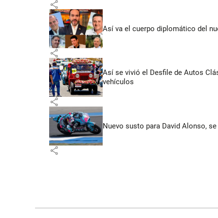
share
Así va el cuerpo diplomático del nu
share
Así se vivió el Desfile de Autos Cl
vehículos
share
Nuevo susto para David Alonso, se 
share