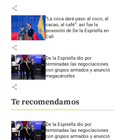
share
“La coca dará paso al coco, al
cacao, al café”: así fue la
posesión de De la Espriella en
Cali
share
De la Espriella dio por
terminadas las negociaciones
con grupos armados y anunció
megacárceles
share
Te recomendamos
De la Espriella dio por
terminadas las negociaciones
con grupos armados y anunció