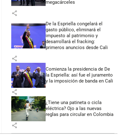
megacárceles
share
De la Espriella congelará el
gasto público, eliminará el
impuesto al patrimonio y
desarrollará el fracking:
primeros anuncios desde Cali
share
Comienza la presidencia de De
la Espriella: así fue el juramento
y la imposición de banda en Cali
share
¿Tiene una patineta o cicla
eléctrica? Ojo a las nuevas
reglas para circular en Colombia
share