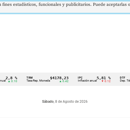
 fines estadísticos, funcionales y publicitarios. Puede aceptarlas
,8 %
$4178,23
5,81 %
TRM
IPC
DTF
Tasa Rep. Moneda
Inflación anual
Dep. Término F
▲ 0.10
▲ 0.42
▼ 0.12
Sábado
, 8 de Agosto de 2026