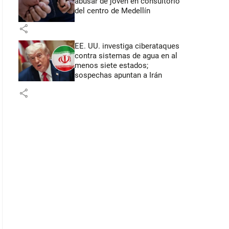
abusar de joven en consultorio
del centro de Medellín
share
EE. UU. investiga ciberataques
contra sistemas de agua en al
menos siete estados;
sospechas apuntan a Irán
share