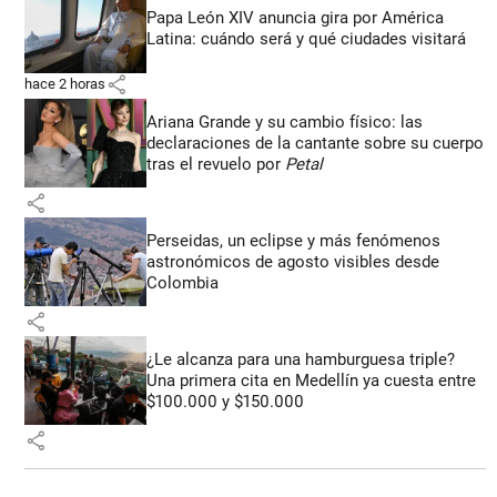
Papa León XIV anuncia gira por América
Latina: cuándo será y qué ciudades visitará
share
hace 2 horas
Ariana Grande y su cambio físico: las
declaraciones de la cantante sobre su cuerpo
tras el revuelo por
Petal
share
Perseidas, un eclipse y más fenómenos
astronómicos de agosto visibles desde
Colombia
share
¿Le alcanza para una hamburguesa triple?
Una primera cita en Medellín ya cuesta entre
$100.000 y $150.000
share