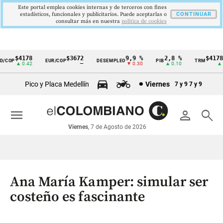
Este portal emplea cookies internas y de terceros con fines
estadísticos, funcionales y publicitarios. Puede aceptarlas o
CONTINUAR
consultar más en nuestra
politica de cookies
$4178
$3672
9,9 %
2,8 %
$4178,2
OP
EUR/COP
DESEMPLEO
PIB
TRM
Cintillo
▲ 0.42
—
▼ 0.30
▲ 0.10
▲ 0.4
de
Pico y Placa Medellín
Viernes
7 y 9
7 y 9
indicadores
económicos
menu
person
search
Colombia
Viernes
, 7 de Agosto de 2026
Ana María Kamper: simular ser
costeño es fascinante