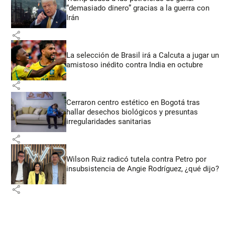
“demasiado dinero” gracias a la guerra con
Irán
share
La selección de Brasil irá a Calcuta a jugar un
amistoso inédito contra India en octubre
share
Cerraron centro estético en Bogotá tras
hallar desechos biológicos y presuntas
irregularidades sanitarias
share
Wilson Ruiz radicó tutela contra Petro por
insubsistencia de Angie Rodríguez, ¿qué dijo?
share