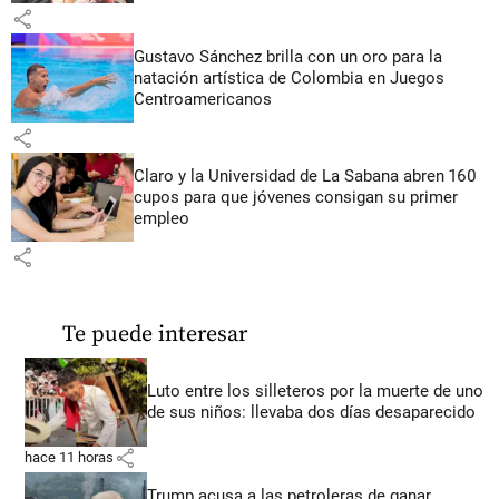
share
Gustavo Sánchez brilla con un oro para la
natación artística de Colombia en Juegos
Centroamericanos
share
Claro y la Universidad de La Sabana abren 160
cupos para que jóvenes consigan su primer
empleo
share
Te puede interesar
Luto entre los silleteros por la muerte de uno
de sus niños: llevaba dos días desaparecido
share
hace 11 horas
Trump acusa a las petroleras de ganar