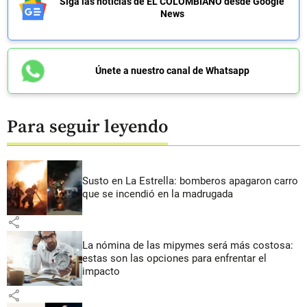
Siga las noticias de EL COLOMBIANO desde Google
News
Únete a nuestro canal de Whatsapp
Para seguir leyendo
Susto en La Estrella: bomberos apagaron carro
que se incendió en la madrugada
share
La nómina de las mipymes será más costosa:
estas son las opciones para enfrentar el
impacto
share