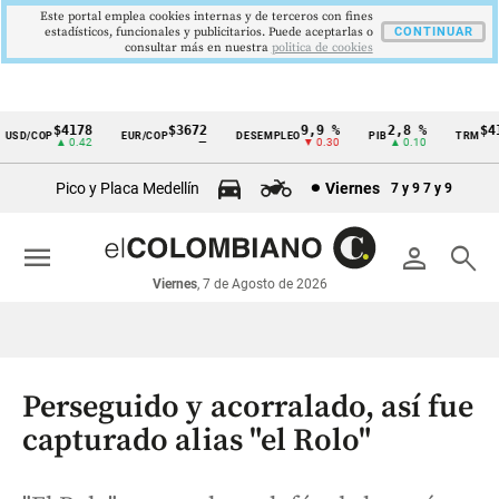
Este portal emplea cookies internas y de terceros con fines
estadísticos, funcionales y publicitarios. Puede aceptarlas o
CONTINUAR
consultar más en nuestra
politica de cookies
$4178
$3672
9,9 %
2,8 %
$417
D/COP
EUR/COP
DESEMPLEO
PIB
TRM
Cintillo
▲ 0.42
—
▼ 0.30
▲ 0.10
▲ 
de
Pico y Placa Medellín
Viernes
7 y 9
7 y 9
indicadores
económicos
menu
person
search
Colombia
Viernes
, 7 de Agosto de 2026
Perseguido y acorralado, así fue
capturado alias "el Rolo"