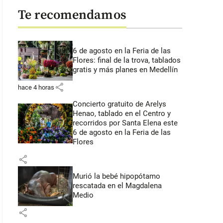
Te recomendamos
6 de agosto en la Feria de las
Flores: final de la trova, tablados
gratis y más planes en Medellín
share
hace 4 horas
Concierto gratuito de Arelys
Henao, tablado en el Centro y
recorridos por Santa Elena este
6 de agosto en la Feria de las
Flores
share
Murió la bebé hipopótamo
rescatada en el Magdalena
Medio
share