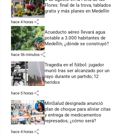
Flores: final de la trova, tablados
gratis y más planes en Medellín
share
hace 4 horas
Acueducto aéreo llevará agua
potable a 3.000 habitantes de
Medellín, ¿dónde se construyó?
share
hace 56 minutos
Tragedia en el fútbol: jugador
murió tras ser alcanzado por un
rayo durante un partido; 12
heridos
share
hace 5 horas
MinSalud designada anunció
plan de choque para aliviar citas
y entrega de medicamentos
represados; ¿cómo será?
share
hace 4 horas