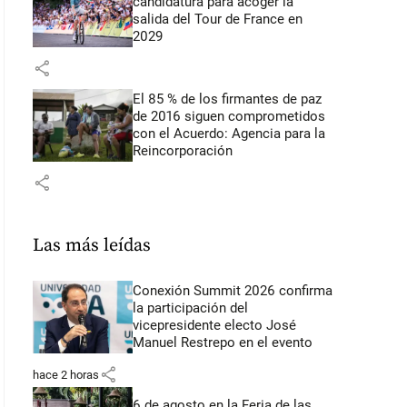
candidatura para acoger la
salida del Tour de France en
2029
share
El 85 % de los firmantes de paz
de 2016 siguen comprometidos
con el Acuerdo: Agencia para la
Reincorporación
share
Las más leídas
Conexión Summit 2026 confirma
la participación del
vicepresidente electo José
Manuel Restrepo en el evento
share
hace 2 horas
6 de agosto en la Feria de las