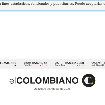
 fines estadísticos, funcionales y publicitarios. Puede aceptarlas
50.905
US$73,48
US$3342,60
1621
BRENT
ORO
COLCAP
Petróleo
Onza Troy
Índ. Bursátil
—
▼ 1.12
▲ 8.20
Jueves
, 6 de Agosto de 2026