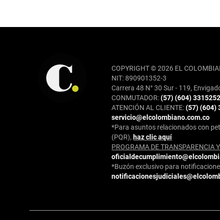
REDES SOCIALES
COPYRIGHT © 2026 EL COLOMBIA
NIT: 890901352-3
Carrera 48 N° 30 Sur - 119, Envigad
CONMUTADOR:
(57) (604) 331525
ATENCIÓN AL CLIENTE:
(57) (604)
servicio@elcolombiano.com.co
*Para asuntos relacionados con pet
(PQR),
haz clic aquí
PROGRAMA DE TRANSPARENCIA Y 
oficialdecumplimiento@elcolomb
*Buzón exclusivo para notificaciones
notificacionesjudiciales@elcolom