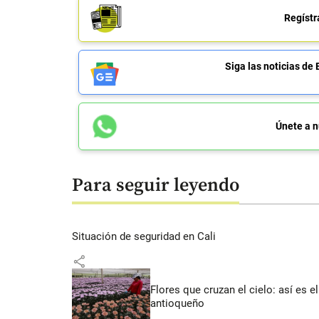
Regístr
Siga las noticias 
Únete a n
Para seguir leyendo
Situación de seguridad en Cali
share
Flores que cruzan el cielo: así es
antioqueño