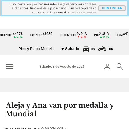
Este portal emplea cookies internas y de terceros con fines
estadísticos, funcionales y publicitarios. Puede aceptarlas o
CONTINUAR
consultar más en nuestra
politica de cookies
$4178
$3639
9,9 %
2,8 %
$417
SD/COP
EUR/COP
DESEMPLEO
PIB
TRM
Cintillo
▲ 0.42
—
▼ 0.30
▲ 0.10
▲
de
Pico y Placa Medellín
Sabado
no
no
indicadores
económicos
menu
person
search
Sábado
, 8 de Agosto de 2026
Colombia
Aleja y Ana van por medalla y
Mundial