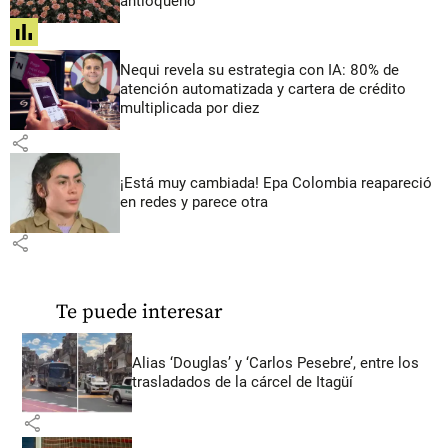
antioqueño
share
Nequi revela su estrategia con IA: 80% de
atención automatizada y cartera de crédito
multiplicada por diez
share
¡Está muy cambiada! Epa Colombia reapareció
en redes y parece otra
share
Te puede interesar
Alias ‘Douglas’ y ‘Carlos Pesebre’, entre los
trasladados de la cárcel de Itagüí
share