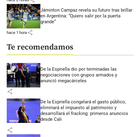
Jáminton Campaz revela su futuro tras brillar
en Argentina: “Quiero salir por la puerta
grande”
share
hace 1 hora
Te recomendamos
De la Espriella dio por terminadas las
negociaciones con grupos armados y
anunció megacárceles
share
De la Espriella congelará el gasto público,
eliminará el impuesto al patrimonio y
desarrollará el fracking: primeros anuncios
desde Cali
share