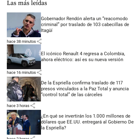
Las más leídas
Gobernador Rendón alerta un “reacomodo
criminal” por traslado de 103 cabecillas de
Itagüí
share
hace 38 minutos
El icónico Renault 4 regresa a Colombia,
ahora eléctrico: así es su nueva versión
share
hace 16 minutos
De la Espriella confirma traslado de 117
presos vinculados a la Paz Total y anuncia
“control total” de las cárceles
share
hace 3 horas
¿En qué se invertirán los 1.000 millones de
dólares que EE.UU. entregará al Gobierno De
la Espriella?
share
hace 2 horas