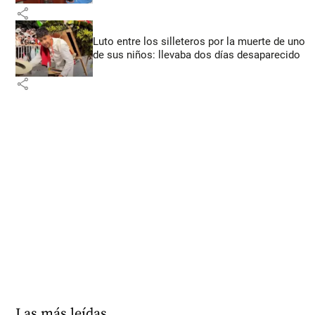
share
Luto entre los silleteros por la muerte de uno
de sus niños: llevaba dos días desaparecido
share
Las más leídas