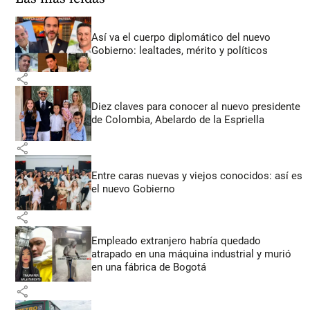
Así va el cuerpo diplomático del nuevo
Gobierno: lealtades, mérito y políticos
share
Diez claves para conocer al nuevo presidente
de Colombia, Abelardo de la Espriella
share
Entre caras nuevas y viejos conocidos: así es
el nuevo Gobierno
share
Empleado extranjero habría quedado
atrapado en una máquina industrial y murió
en una fábrica de Bogotá
share