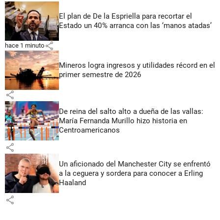
El plan de De la Espriella para recortar el
Estado un 40% arranca con las ‘manos atadas’
share
hace 1 minuto
Mineros logra ingresos y utilidades récord en el
primer semestre de 2026
share
De reina del salto alto a dueña de las vallas:
María Fernanda Murillo hizo historia en
Centroamericanos
share
Un aficionado del Manchester City se enfrentó
a la ceguera y sordera para conocer a Erling
Haaland
share