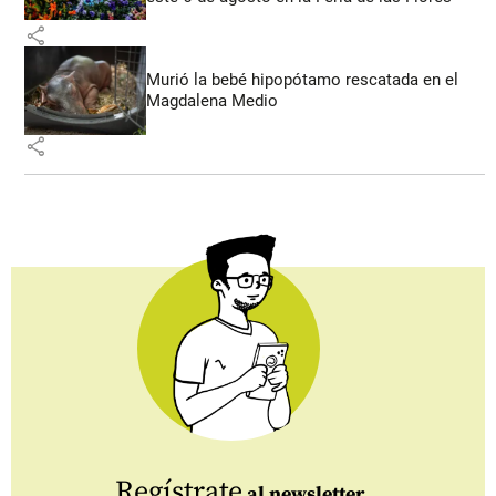
share
Murió la bebé hipopótamo rescatada en el
Magdalena Medio
share
Regístrate
al newsletter