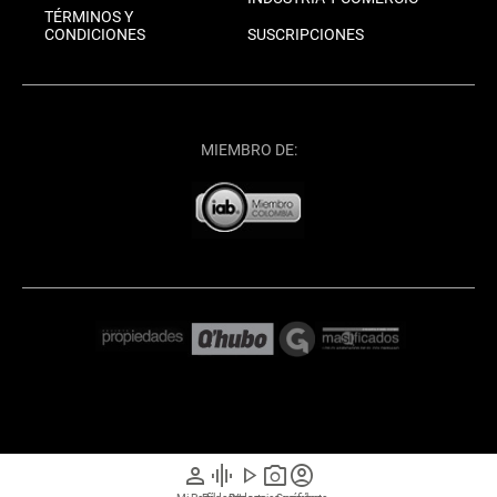
TÉRMINOS Y
CONDICIONES
SUSCRIPCIONES
MIEMBRO DE:
person
graphic_eq
play_arrow
photo_camera
account_circle