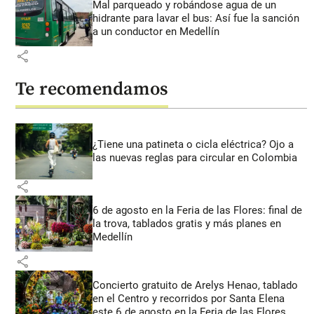
Mal parqueado y robándose agua de un
hidrante para lavar el bus: Así fue la sanción
a un conductor en Medellín
share
Te recomendamos
¿Tiene una patineta o cicla eléctrica? Ojo a
las nuevas reglas para circular en Colombia
share
6 de agosto en la Feria de las Flores: final de
la trova, tablados gratis y más planes en
Medellín
share
Concierto gratuito de Arelys Henao, tablado
en el Centro y recorridos por Santa Elena
este 6 de agosto en la Feria de las Flores